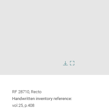
Enlarge
image
in
Download
Enlarge
new
image
image
window
in
new
window
RF 28710, Recto
Handwritten inventory reference:
vol.25, p.408