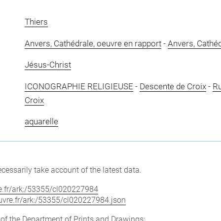
Thiers
Anvers, Cathédrale, oeuvre en rapport
-
Anvers, Cathéd
Jésus-Christ
ICONOGRAPHIE RELIGIEUSE
-
Descente de Croix
-
Ru
Croix
aquarelle
cessarily take account of the latest data.
vre.fr/ark:/53355/cl020227984
louvre.fr/ark:/53355/cl020227984.json
e of the Department of Prints and Drawings: