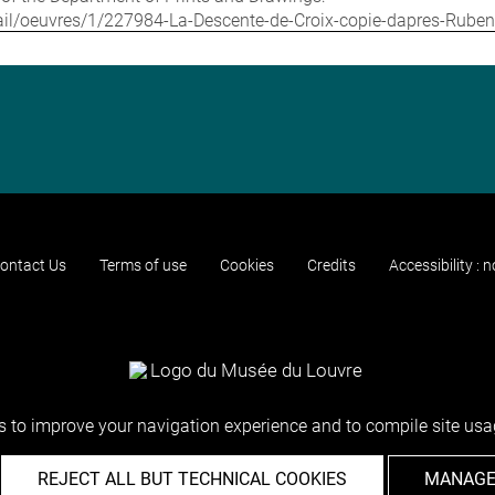
detail/oeuvres/1/227984-La-Descente-de-Croix-copie-dapres-Rube
ontact Us
Terms of use
Cookies
Credits
Accessibility : 
 to improve your navigation experience and to compile site usag
REJECT ALL BUT TECHNICAL COOKIES
MANAGE