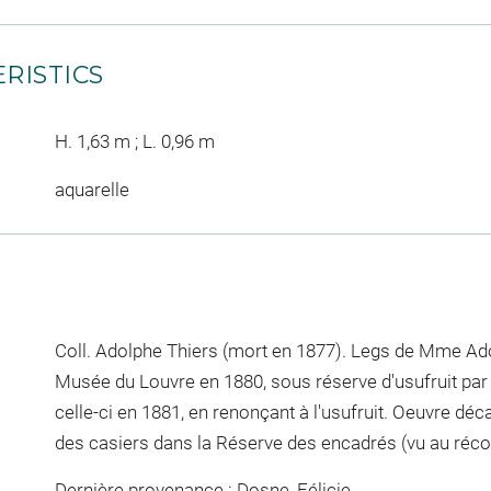
RISTICS
H. 1,63 m ; L. 0,96 m
aquarelle
Coll. Adolphe Thiers (mort en 1877). Legs de Mme Ado
Musée du Louvre en 1880, sous réserve d'usufruit par
celle-ci en 1881, en renonçant à l'usufruit. Oeuvre d
des casiers dans la Réserve des encadrés (vu au récol
Dernière provenance : Dosne, Félicie