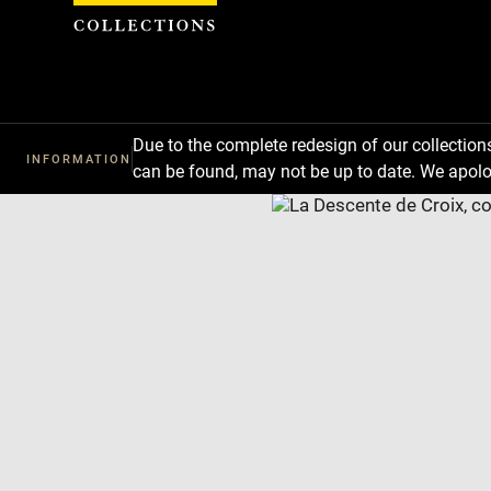
Cookies management panel
Due to the complete redesign of our collectio
INFORMATION
can be found, may not be up to date. We apolo
Download
Next
Previous