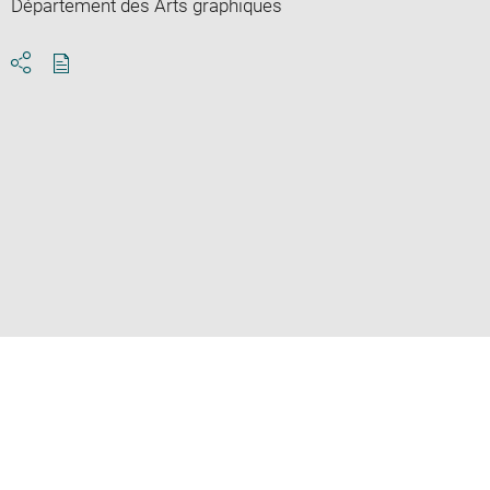
Département des Arts graphiques
Download
Share
pdf