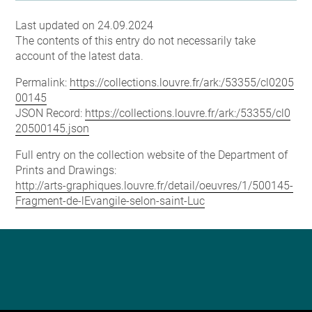
Last updated on 24.09.2024
The contents of this entry do not necessarily take
account of the latest data.
Permalink:
https://collections.louvre.fr/ark:/53355/cl0205
00145
JSON Record:
https://collections.louvre.fr/ark:/53355/cl0
20500145.json
Full entry on the collection website of the Department of
Prints and Drawings:
http://arts-graphiques.louvre.fr/detail/oeuvres/1/500145-
Fragment-de-lEvangile-selon-saint-Luc