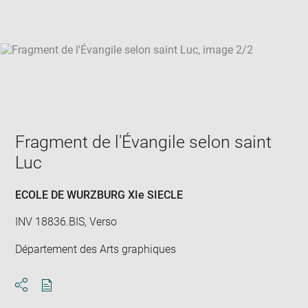
win
Fragment de l'Évangile selon saint
Luc
ECOLE DE WURZBURG XIe SIECLE
INV 18836.BIS, Verso
Département des Arts graphiques
Download
Share