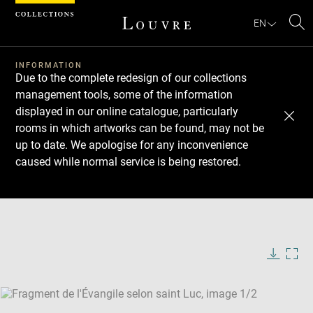
Cookies management panel
EN
Se
INFORMATION
Due to the complete redesign of our collections
management tools, some of the information
displayed in our online catalogue, particularly
rooms in which artworks can be found, may not be
up to date. We apologise for any inconvenience
caused while normal service is being restored.
Download
Next
Previous
Enlarge
image
Enlarge
in
image
new
in
Image
Downlo
Enla
caption:
window
new
image
ima
window
SKIP IMAGE CAROUSEL
in
new