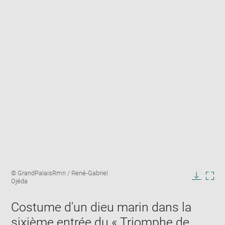
Enlarge
Image
© GrandPalaisRmn / René-Gabriel
image
caption:
Ojéda
in
Downlo
Enla
new
image
ima
window
Costume d'un dieu marin dans la
in
new
sixième entrée du « Triomphe de
win