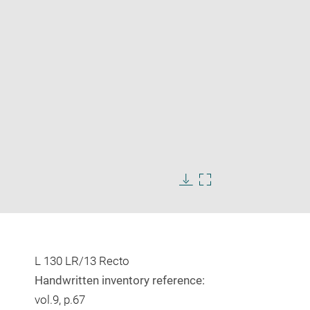
Enlarge
image
in
Download
Enlarge
new
image
image
window
in
new
window
L 130 LR/13 Recto
Handwritten inventory reference:
vol.9, p.67