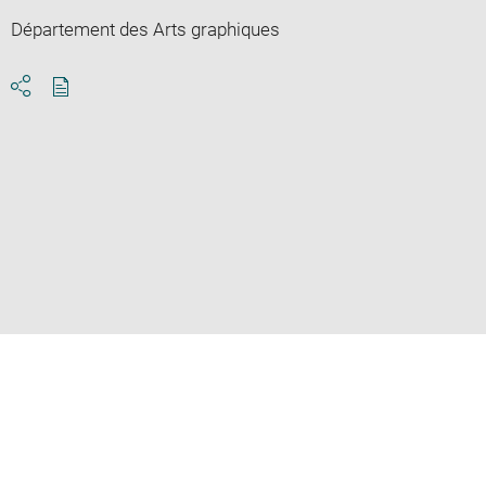
Département des Arts graphiques
Download
Share
pdf