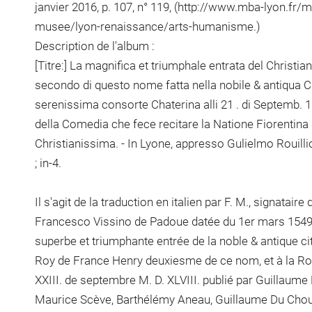
janvier 2016, p. 107, n° 119, (http://www.mba-lyon.fr/
musee/lyon-renaissance/arts-humanisme.)
Description de l'album :
[Titre:] La magnifica et triumphale entrata del Christia
secondo di questo nome fatta nella nobile & antiqua Cit
serenissima consorte Chaterina alli 21 . di Septemb. 1
della Comedia che fece recitare la Natione Fiorentina 
Christianissima. - In Lyone, appresso Gulielmo Rouillio. 1
; in-4.
Il s'agit de la traduction en italien par F. M., signataire 
Francesco Vissino de Padoue datée du 1er mars 1549,
superbe et triumphante entrée de la noble & antique cit
Roy de France Henry deuxiesme de ce nom, et à la Ro
XXIII. de septembre M. D. XLVIII. publié par Guillaume 
Maurice Scève, Barthélémy Aneau, Guillaume Du Choul