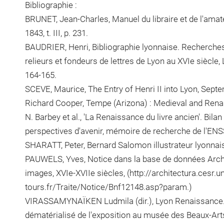
Bibliographie :
BRUNET, Jean-Charles, Manuel du libraire et de l'amateur
1843, t. III, p. 231.
BAUDRIER, Henri, Bibliographie lyonnaise. Recherches 
relieurs et fondeurs de lettres de Lyon au XVIe siècle, Ly
164-165.
SCEVE, Maurice, The Entry of Henri II into Lyon, Sept
Richard Cooper, Tempe (Arizona) : Medieval and Renai
N. Barbey et al., 'La Renaissance du livre ancien'. Bil
perspectives d'avenir, mémoire de recherche de l'ENSSI
SHARATT, Peter, Bernard Salomon illustrateur lyonnais
PAUWELS, Yves, Notice dans la base de données Archit
images, XVIe-XVIIe siècles, (http://architectura.cesr.un
tours.fr/Traite/Notice/Bnf12148.asp?param.)
VIRASSAMYNAÏKEN Ludmila (dir.), Lyon Renaissance.
dématérialisé de l'exposition au musée des Beaux-Art