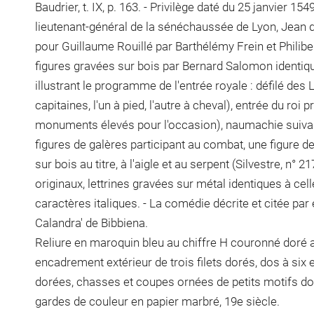
Baudrier, t. IX, p. 163. - Privilège daté du 25 janvier 154
lieutenant-général de la sénéchaussée de Lyon, Jean d
pour Guillaume Rouillé par Barthélémy Frein et Philibert 
figures gravées sur bois par Bernard Salomon identique
illustrant le programme de l'entrée royale : défilé des 
capitaines, l'un à pied, l'autre à cheval), entrée du roi
monuments élevés pour l'occasion), naumachie suivant 
figures de galères participant au combat, une figure de
sur bois au titre, à l'aigle et au serpent (Silvestre, n°
originaux, lettrines gravées sur métal identiques à cell
caractères italiques. - La comédie décrite et citée par 
Calandra' de Bibbiena.
Reliure en maroquin bleu au chiffre H couronné doré au
encadrement extérieur de trois filets dorés, dos à six 
dorées, chasses et coupes ornées de petits motifs do
gardes de couleur en papier marbré, 19e siècle.