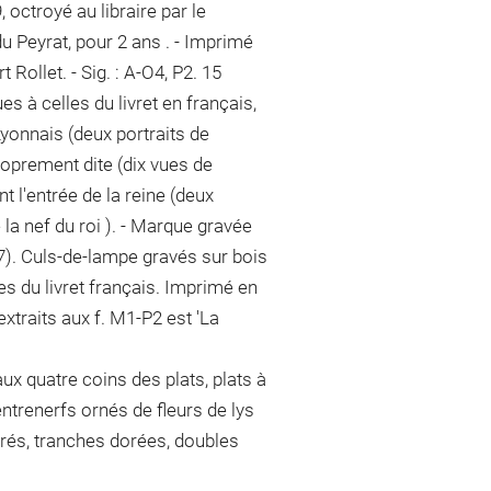
9, octroyé au libraire par le
u Peyrat, pour 2 ans . - Imprimé
Rollet. - Sig. : A-O4, P2. 15
s à celles du livret en français,
Lyonnais (deux portraits de
 proprement dite (dix vues de
l'entrée de la reine (deux
 la nef du roi ). - Marque gravée
 217). Culs-de-lampe gravés sur bois
es du livret français. Imprimé en
extraits aux f. M1-P2 est 'La
x quatre coins des plats, plats à
entrenerfs ornés de fleurs de lys
rés, tranches dorées, doubles