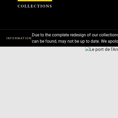
Cookies management panel
Due to the complete redesign of our collectio
INFORMATION
can be found, may not be up to date. We apolo
Download
Next
Previous