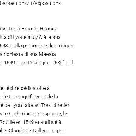
mba/sections/fr/expositions-
niss. Re di Francia Henrico
tà di Lyone à luy & à la sua
548. Colla particulare descritione
à richiesta di sua Maesta
549. Con Privilegio. - [58] f. : ill.
de l'épître dédicatoire à
 de La magnificence de la
é de Lyon faite au Tres chretien
yne Catherine son espouse, le
Rouillé en 1549 et attribué à
 et Claude de Taillemont par