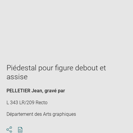
Enlarge
image
in
new
window
Piédestal pour figure debout et
assise
PELLETIER Jean
, gravé par
L 343 LR/209 Recto
Département des Arts graphiques