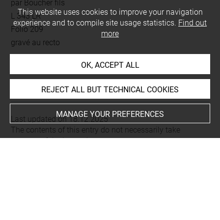
par Boucher fils
This website uses cookies to improve your navigation
L 343 LR
experience and to compile site usage statistics.
Find out
Folio 209
more
gravé au recto
OK, ACCEPT ALL
This artwork is on view by appointment in the reference
room for prints and drawings
REJECT ALL BUT TECHNICAL COOKIES
MANAGE YOUR PREFERENCES
Last updated on 18.12.2025
The contents of this entry do not necessarily take
account of the latest data.
Permalink:
https://collections.louvre.fr/ark:/53355/cl0206
18097
JSON Record:
https://collections.louvre.fr/ark:/53355/cl0
20618097.json
Full entry on the collection website of the Department of