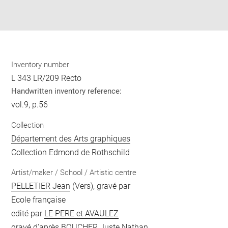
Download
Share
pdf
Inventory number
L 343 LR/209 Recto
Handwritten inventory reference:
vol.9, p.56
Collection
Département des Arts graphiques
Collection Edmond de Rothschild
Artist/maker / School / Artistic centre
PELLETIER Jean
(Vers), gravé par
Ecole française
edité par
LE PERE et AVAULEZ
gravé d'après
BOUCHER Juste Nathan