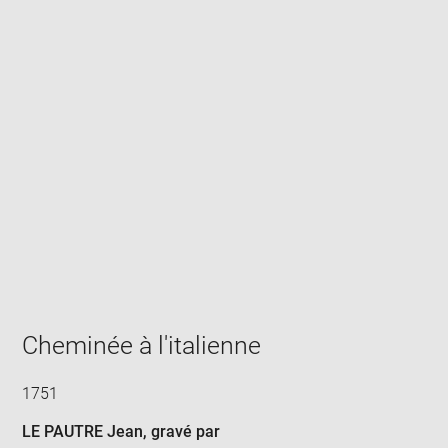
Enlarge
image
in
new
window
Cheminée à l'italienne
1751
LE PAUTRE Jean
, gravé par