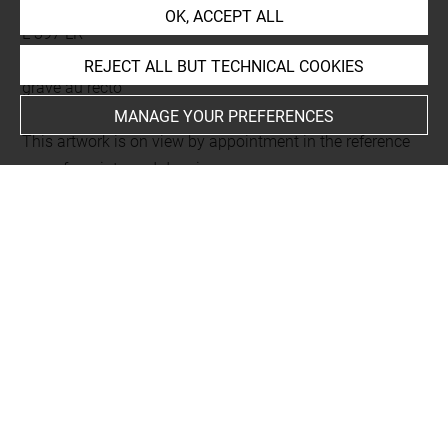
Dessinateur & Graveur du Roi. Tome second
OK, ACCEPT ALL
L 397 LR
Folio 44
REJECT ALL BUT TECHNICAL COOKIES
gravé au recto
MANAGE YOUR PREFERENCES
This artwork is on view by appointment in the reference
room for prints and drawings
Last updated on 23.12.2025
The contents of this entry do not necessarily take
account of the latest data.
Permalink:
https://collections.louvre.fr/ark:/53355/cl0206
18453
JSON Record:
https://collections.louvre.fr/ark:/53355/cl0
20618453.json
Full entry on the collection website of the Department of