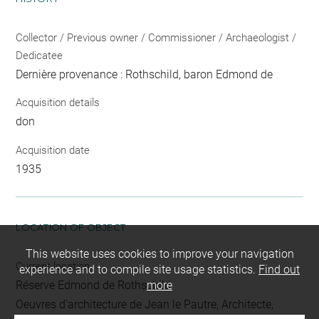
Collector / Previous owner / Commissioner / Archaeologist /
Dedicatee
Dernière provenance : Rothschild, baron Edmond de
Acquisition details
don
Acquisition date
1935
LOCATION OF OBJECT
This website uses cookies to improve your navigation
Current location
experience and to compile site usage statistics.
Find out
Réserve Edmond de Rothschild
more
Oeuvres d'architecture de Jean le Pautre, Architecte,