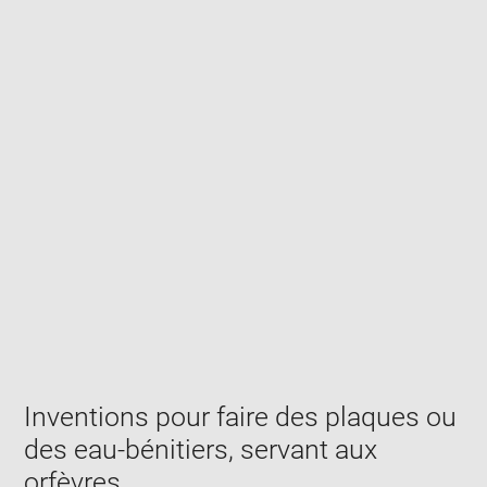
Enlarge
image
in
new
window
Inventions pour faire des plaques ou
des eau-bénitiers, servant aux
orfèvres