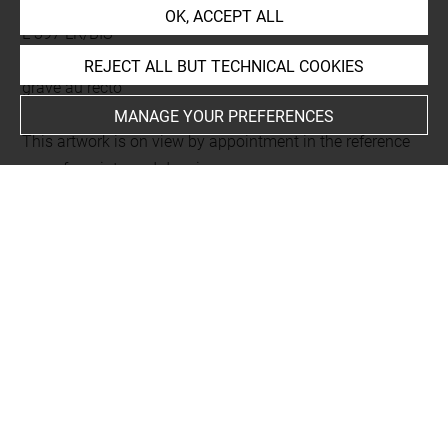
Dessinateur & Graveur du Roi. Tome troisième.
OK, ACCEPT ALL
L 397 LR/BIS
Folio 84
REJECT ALL BUT TECHNICAL COOKIES
gravé au recto
MANAGE YOUR PREFERENCES
This artwork is on view by appointment in the reference
room for prints and drawings
Last updated on 23.12.2025
The contents of this entry do not necessarily take
account of the latest data.
Permalink:
https://collections.louvre.fr/ark:/53355/cl0206
18762
JSON Record:
https://collections.louvre.fr/ark:/53355/cl0
20618762.json
Full entry on the collection website of the Department of