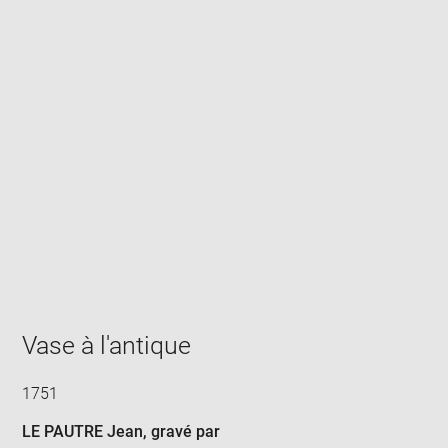
Enlarge
image
in
new
window
Vase à l'antique
1751
LE PAUTRE Jean
, gravé par