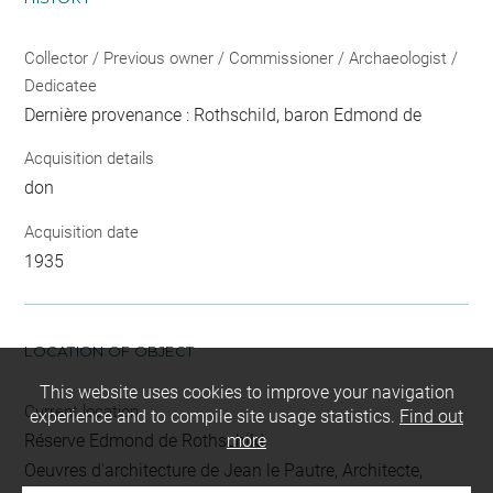
Collector / Previous owner / Commissioner / Archaeologist /
Dedicatee
Dernière provenance : Rothschild, baron Edmond de
Acquisition details
don
Acquisition date
1935
LOCATION OF OBJECT
This website uses cookies to improve your navigation
Current location
experience and to compile site usage statistics.
Find out
Réserve Edmond de Rothschild
more
Oeuvres d'architecture de Jean le Pautre, Architecte,