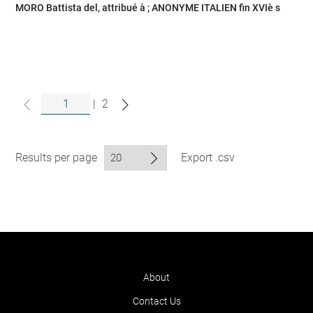
MORO Battista del, attribué à ; ANONYME ITALIEN fin XVIè s
|
2
Results per page
Export .csv
About
Contact Us