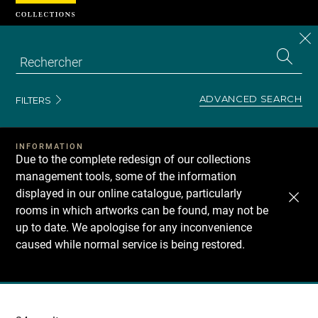
Cookies management panel
CL
Search
the
EN
S
collecti
Z
Se
ADVANCED SEARCH
FILTERS
INFORMATION
Due to the complete redesign of our collections
management tools, some of the information
displayed in our online catalogue, particularly
rooms in which artworks can be found, may not be
up to date. We apologise for any inconvenience
caused while normal service is being restored.
Recherche
dans
les