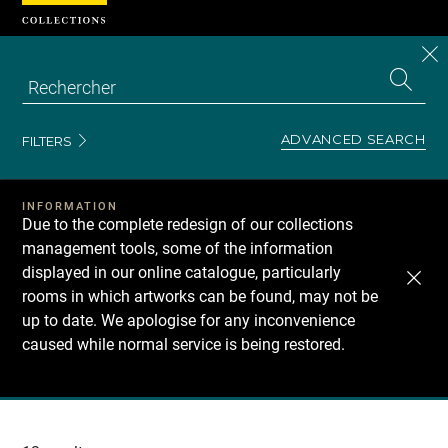
Cookies management panel
CL
Search
the
EN
S
collecti
Z
Se
ADVANCED SEARCH
FILTERS
INFORMATION
Due to the complete redesign of our collections
management tools, some of the information
displayed in our online catalogue, particularly
rooms in which artworks can be found, may not be
up to date. We apologise for any inconvenience
caused while normal service is being restored.
Recherche
dans
les