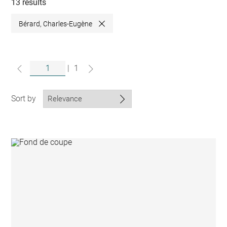
collections
13 results
Bérard, Charles-Eugène
Close
|
1
Sort by