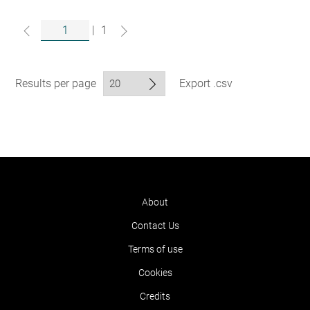
|
1
Results per page
Export .csv
About
Contact Us
Terms of use
Cookies
Credits