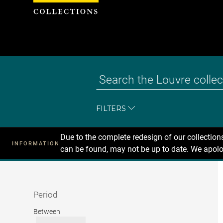
Cookies management panel
FILTERS
Due to the complete redesign of our collectio
INFORMATION
can be found, may not be up to date. We apolo
Recherche
dans
les
collections
Period
Period
Between