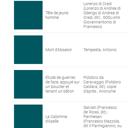
Lorenzo di Credi
(Lorenzo di Andrea di
Tête de jeune
Oderigo di Andrea di
homme
Credi, dit) ; SOGLIANI
Giovannantonio di
Francesco
Mort d'Absalon
Tempesta, Antonio
Etude de guerrier,
Polidoro da
de face, appuyé sur
Caravaggio (Polidoro
un bouclier et
Caldara, dit), copie
tenant un bâton
d'après ; Anonyme
Salviati (Francesco
de' Rossi, dit) ;
La Calomnie
Parmesan
d'Apelle
(Francesco Mazzola,
dit Il Parmigianino, ou