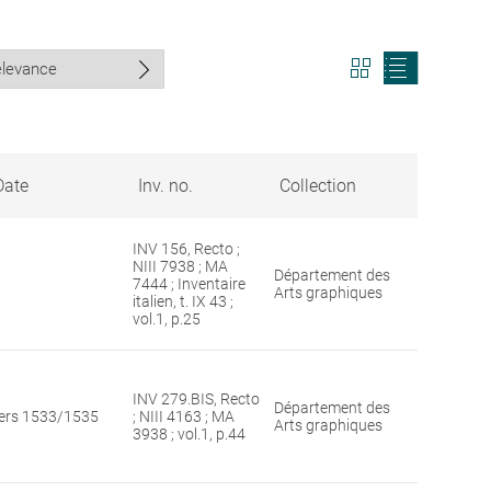
View
View
search
search
results
results
in
as
grid
list
format
Date
Inv. no.
Collection
INV 156, Recto ;
NIII 7938 ; MA
Département des
7444 ; Inventaire
Arts graphiques
italien, t. IX 43 ;
vol.1, p.25
INV 279.BIS, Recto
Département des
ers 1533/1535
; NIII 4163 ; MA
Arts graphiques
3938 ; vol.1, p.44