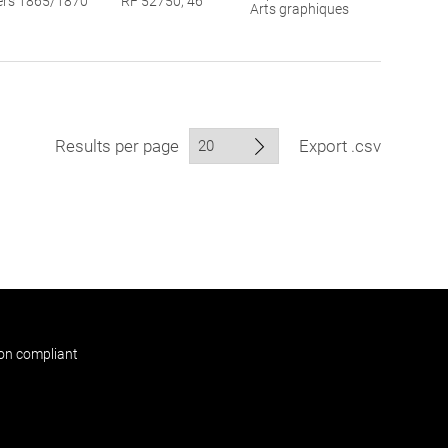
ers 1865/1870
RF 52750, 46
Arts graphiques
Results per page
Export .csv
non compliant