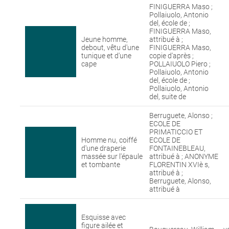
FINIGUERRA Maso ;
Pollaiuolo, Antonio
del, école de ;
FINIGUERRA Maso,
Jeune homme,
attribué à ;
debout, vêtu d'une
FINIGUERRA Maso,
tunique et d'une
copie d'après ;
cape
POLLAIUOLO Piero ;
Pollaiuolo, Antonio
del, école de ;
Pollaiuolo, Antonio
del, suite de
Berruguete, Alonso ;
ECOLE DE
PRIMATICCIO ET
Homme nu, coiffé
ECOLE DE
d'une draperie
FONTAINEBLEAU,
massée sur l'épaule
attribué à ; ANONYME
et tombante
FLORENTIN XVIè s,
attribué à ;
Berruguete, Alonso,
attribué à
Esquisse avec
figure ailée et