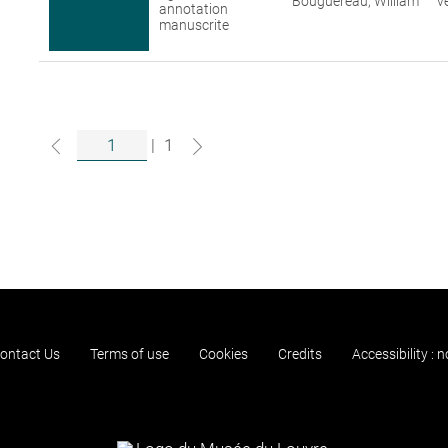
Bouguereau, William
v
annotation
manuscrite
|
1
ontact Us
Terms of use
Cookies
Credits
Accessibility : 