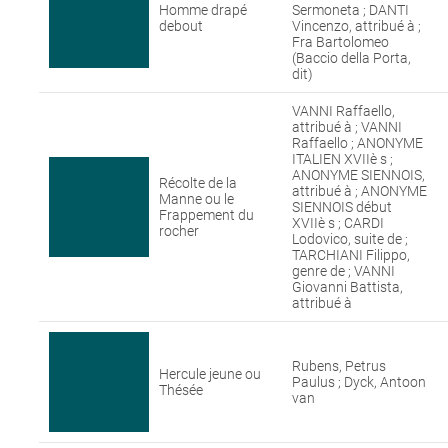
Homme drapé
Sermoneta ; DANTI
debout
Vincenzo, attribué à ;
Fra Bartolomeo
(Baccio della Porta,
dit)
VANNI Raffaello,
attribué à ; VANNI
Raffaello ; ANONYME
ITALIEN XVIIè s ;
ANONYME SIENNOIS,
Récolte de la
attribué à ; ANONYME
Manne ou le
SIENNOIS début
Frappement du
XVIIè s ; CARDI
rocher
Lodovico, suite de ;
TARCHIANI Filippo,
genre de ; VANNI
Giovanni Battista,
attribué à
Rubens, Petrus
Hercule jeune ou
Paulus ; Dyck, Antoon
Thésée
van