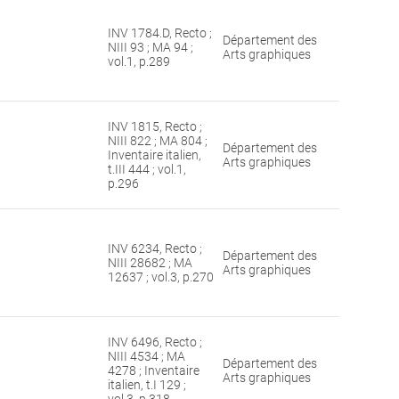
INV 1784.D, Recto ;
Département des
NIII 93 ; MA 94 ;
Arts graphiques
vol.1, p.289
INV 1815, Recto ;
NIII 822 ; MA 804 ;
Département des
Inventaire italien,
Arts graphiques
t.III 444 ; vol.1,
p.296
INV 6234, Recto ;
Département des
NIII 28682 ; MA
Arts graphiques
12637 ; vol.3, p.270
INV 6496, Recto ;
NIII 4534 ; MA
Département des
4278 ; Inventaire
Arts graphiques
italien, t.I 129 ;