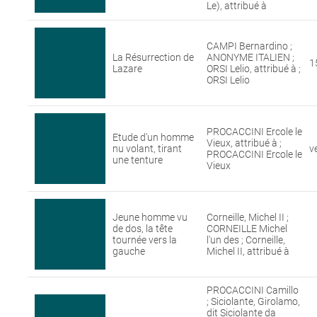
Le), attribué à
CAMPI Bernardino ;
La Résurrection de
ANONYME ITALIEN ;
1
Lazare
ORSI Lelio, attribué à ;
ORSI Lelio
PROCACCINI Ercole le
Etude d'un homme
Vieux, attribué à ;
nu volant, tirant
v
PROCACCINI Ercole le
une tenture
Vieux
Jeune homme vu
Corneille, Michel II ;
de dos, la tête
CORNEILLE Michel
tournée vers la
l'un des ; Corneille,
gauche
Michel II, attribué à
PROCACCINI Camillo
; Siciolante, Girolamo,
dit Siciolante da