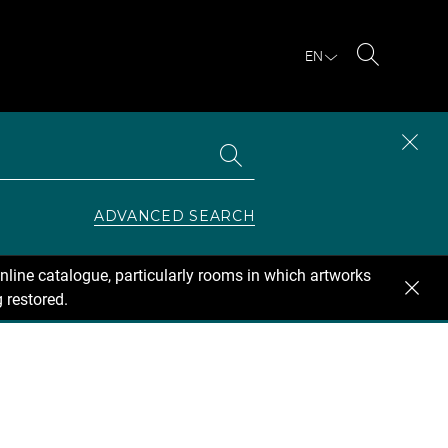
EN
Search
Search
CLOS
the
collections
SEAR
ZONE
ADVANCED SEARCH
nline catalogue, particularly rooms in which artworks
 restored.