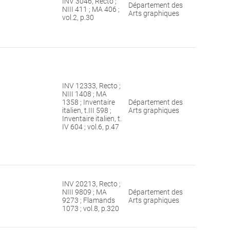
INV 3046, Recto ;
Département des
NIII 411 ; MA 406 ;
Arts graphiques
vol.2, p.30
INV 12333, Recto ;
NIII 1408 ; MA
1358 ; Inventaire
Département des
italien, t.III 598 ;
Arts graphiques
Inventaire italien, t.
IV 604 ; vol.6, p.47
INV 20213, Recto ;
NIII 9809 ; MA
Département des
9273 ; Flamands
Arts graphiques
1073 ; vol.8, p.320