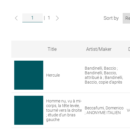
|
1
Sort by
Title
Artist/Maker
Search
results
Bandinelli, Baccio ;
for
Bandinelli, Baccio,
artworks
Hercule
attribué à ; Bandinelli,
in
Baccio, copie d'après
the
Louvre
collections
Homme nu, vu à mi-
corps, la tête levée,
Beccafumi, Domenico
tourné vers la droite
V
; ANONYME ITALIEN
; étude d'un bras
gauche