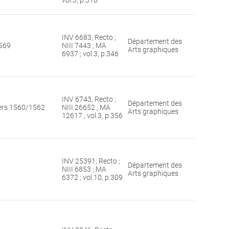
vol.3, p.318
INV 6683, Recto ;
Département des
569
NIII 7443 ; MA
Arts graphiques
6937 ; vol.3, p.346
INV 6743, Recto ;
Département des
ers 1560/1562
NIII 26652 ; MA
Arts graphiques
12617 ; vol.3, p.356
INV 25391, Recto ;
Département des
NIII 6853 ; MA
Arts graphiques
6372 ; vol.10, p.309