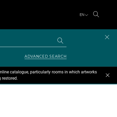
EN
Search
Search
CLOS
the
collections
SEAR
ZONE
ADVANCED SEARCH
nline catalogue, particularly rooms in which artworks
 restored.