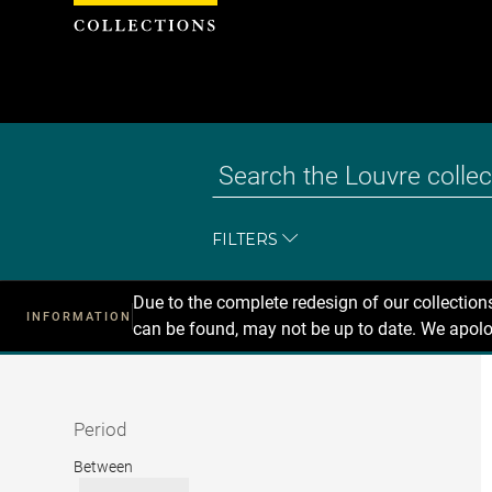
Cookies management panel
FILTERS
Due to the complete redesign of our collectio
INFORMATION
can be found, may not be up to date. We apolo
Recherche
dans
les
collections
Period
Period
Between