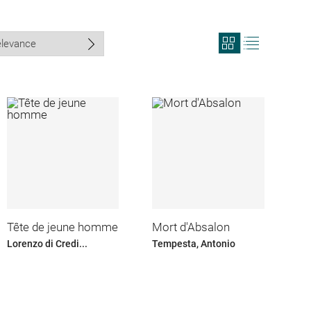
View
View
search
search
results
results
in
as
grid
list
format
Tête de jeune homme
Mort d'Absalon
Lorenzo di Credi...
Tempesta, Antonio