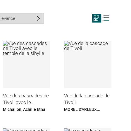
View
View
search
search
results
results
in
as
grid
list
format
Vue des cascades de
Vue de la cascade de
Tivoli avec le...
Tivoli
Michallon, Achille Etna
MOREL D'ARLEUX...