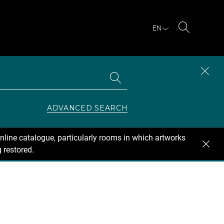
EN
Search
Search
CLOS
the
collections
SEAR
ZONE
ADVANCED SEARCH
nline catalogue, particularly rooms in which artworks
 restored.