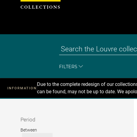
Cookies management panel
FILTERS
Due to the complete redesign of our collectio
INFORMATION
can be found, may not be up to date. We apolo
Recherche
dans
les
collections
Period
Period
Between