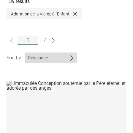
collections
139 results
Adoration de la Vierge à l'Enfant
Close
|
7
Sort by