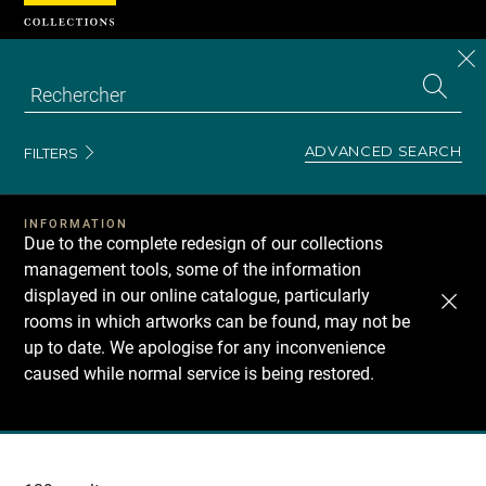
Cookies management panel
CL
Search
the
EN
S
collecti
Z
Se
ADVANCED SEARCH
FILTERS
INFORMATION
Due to the complete redesign of our collections
management tools, some of the information
displayed in our online catalogue, particularly
rooms in which artworks can be found, may not be
up to date. We apologise for any inconvenience
caused while normal service is being restored.
Recherche
dans
les