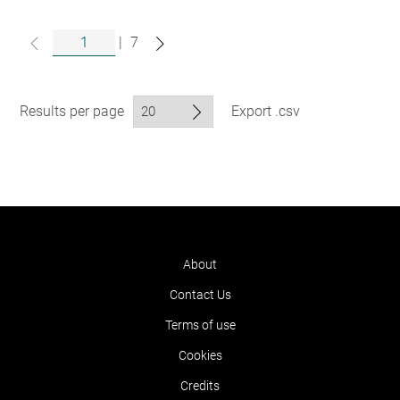
|
7
Results per page
Export .csv
About
Contact Us
Terms of use
Cookies
Credits