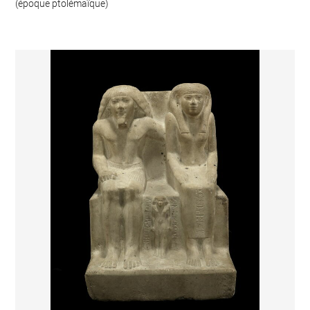
(époque ptolémaïque)