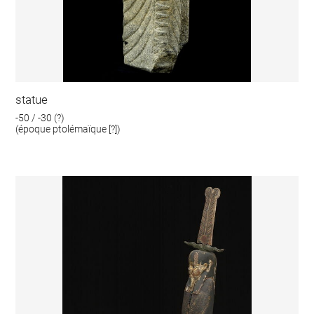
statue
-50 / -30 (?)
(époque ptolémaïque [?])