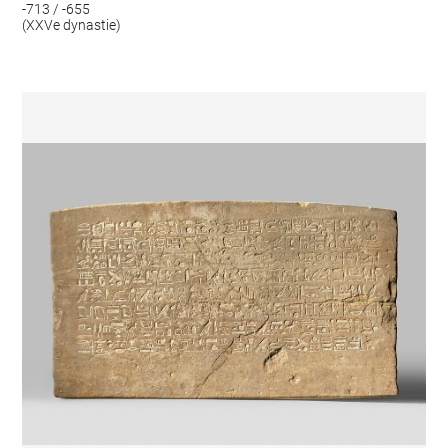
-713 / -655
(XXVe dynastie)