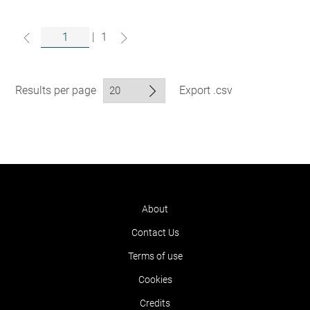
|
1
Results per page
Export .csv
About
Contact Us
Terms of use
Cookies
Credits