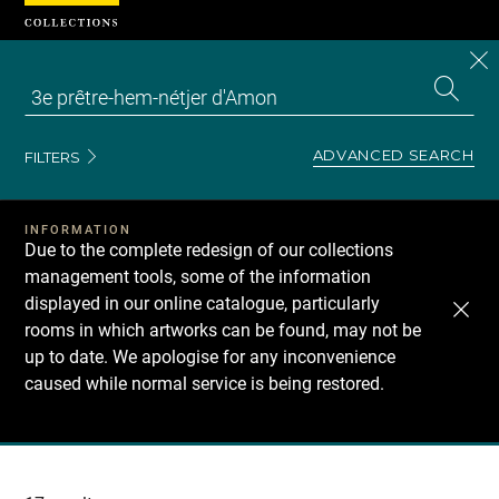
Cookies management panel
CL
Search
the
EN
S
collecti
Z
Se
ADVANCED SEARCH
FILTERS
INFORMATION
Due to the complete redesign of our collections
management tools, some of the information
displayed in our online catalogue, particularly
rooms in which artworks can be found, may not be
up to date. We apologise for any inconvenience
caused while normal service is being restored.
Recherche
dans
les