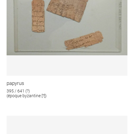
papyrus
395 / 641 (?)
(époque byzantine [?])