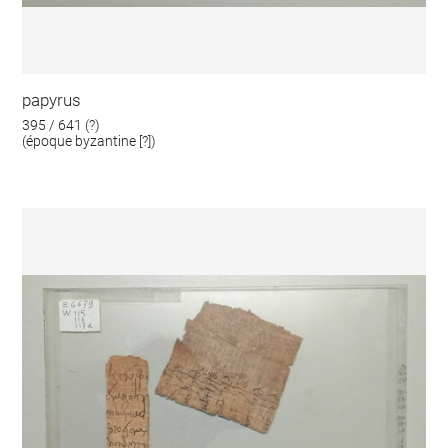
papyrus
395 / 641 (?)
(époque byzantine [?])