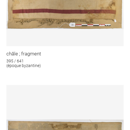
châle ; fragment
395 / 641
(époque byzantine)