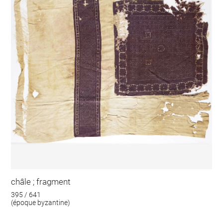
châle ; fragment
395 / 641
(époque byzantine)