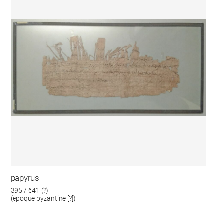
papyrus
395 / 641 (?)
(époque byzantine [?])