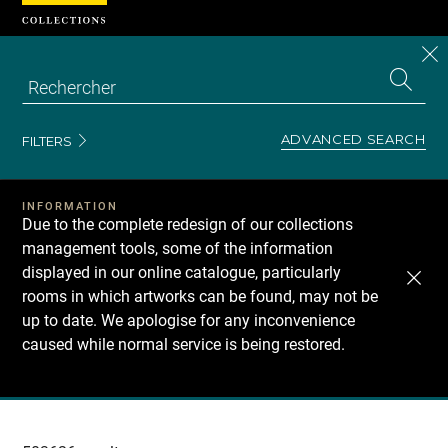
Cookies management panel
CL
Search
the
EN
S
collecti
Z
Se
ADVANCED SEARCH
FILTERS
INFORMATION
Due to the complete redesign of our collections
management tools, some of the information
displayed in our online catalogue, particularly
rooms in which artworks can be found, may not be
up to date. We apologise for any inconvenience
caused while normal service is being restored.
Recherche
dans
les