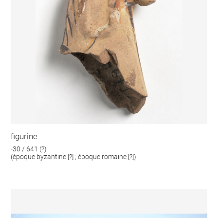
figurine
-30 / 641 (?)
(époque byzantine [?] ; époque romaine [?])