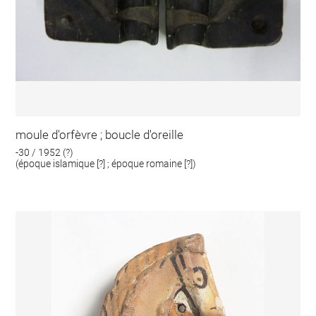
moule d'orfèvre ; boucle d'oreille
-30 / 1952 (?)
(époque islamique [?] ; époque romaine [?])