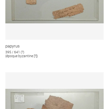
papyrus
395 / 641 (?)
(époque byzantine [?])