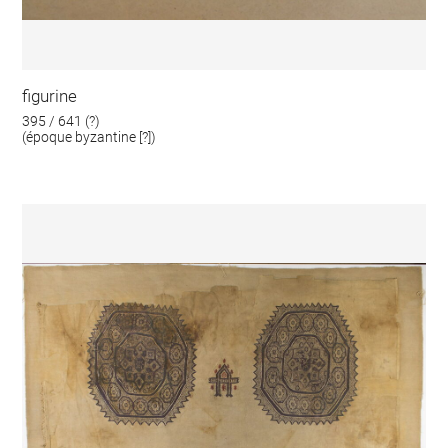
figurine
395 / 641 (?)
(époque byzantine [?])