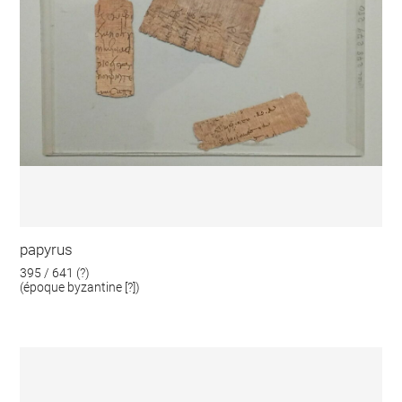
papyrus
395 / 641 (?)
(époque byzantine [?])