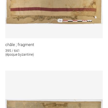
châle ; fragment
395 / 641
(époque byzantine)