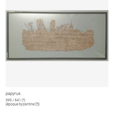
papyrus
395 / 641 (?)
(époque byzantine [?])