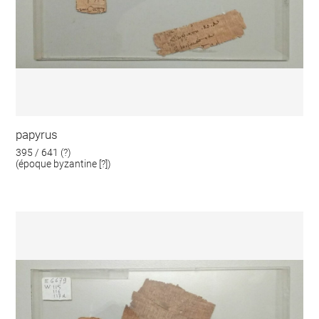
papyrus
395 / 641 (?)
(époque byzantine [?])