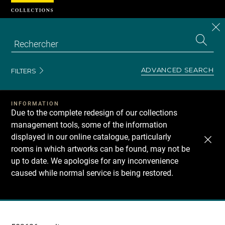
Cookies management panel
CL
Search
the
EN
S
collecti
Z
Se
ADVANCED SEARCH
FILTERS
INFORMATION
Due to the complete redesign of our collections
management tools, some of the information
displayed in our online catalogue, particularly
rooms in which artworks can be found, may not be
up to date. We apologise for any inconvenience
caused while normal service is being restored.
Recherche
dans
les