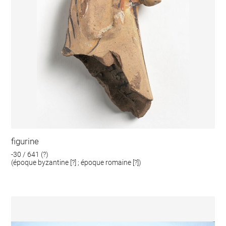
figurine
-30 / 641 (?)
(époque byzantine [?] ; époque romaine [?])