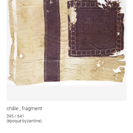
châle ; fragment
395 / 641
(époque byzantine)