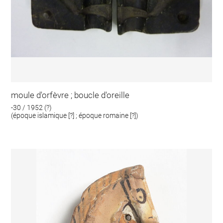
moule d'orfèvre ; boucle d'oreille
-30 / 1952 (?)
(époque islamique [?] ; époque romaine [?])