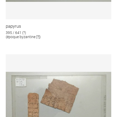
papyrus
395 / 641 (?)
(époque byzantine [?])