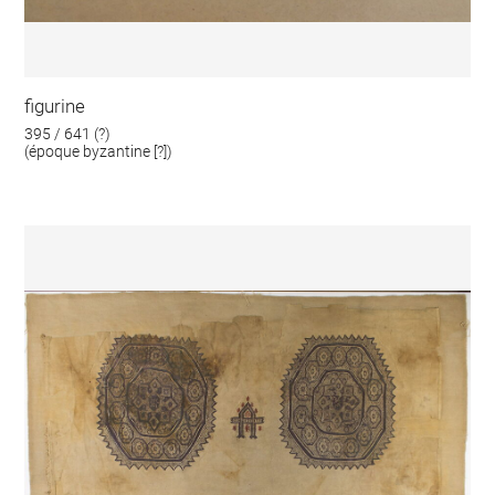
figurine
395 / 641 (?)
(époque byzantine [?])