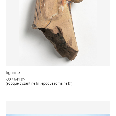
figurine
-30 / 641 (?)
(époque byzantine [?] ; époque romaine [?])