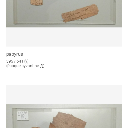
papyrus
395 / 641 (?)
(époque byzantine [?])