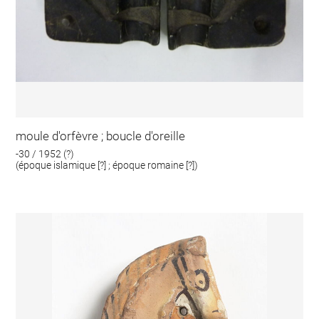
moule d'orfèvre ; boucle d'oreille
-30 / 1952 (?)
(époque islamique [?] ; époque romaine [?])