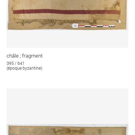
châle ; fragment
395 / 641
(époque byzantine)