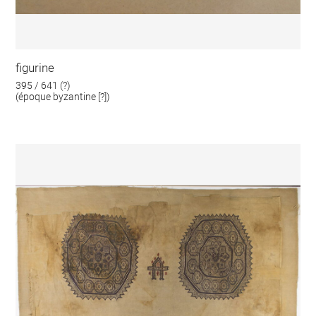
figurine
395 / 641 (?)
(époque byzantine [?])