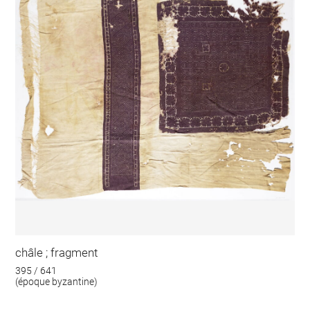
châle ; fragment
395 / 641
(époque byzantine)