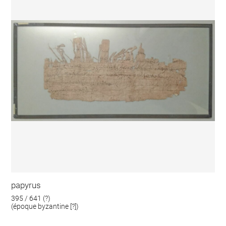
papyrus
395 / 641 (?)
(époque byzantine [?])