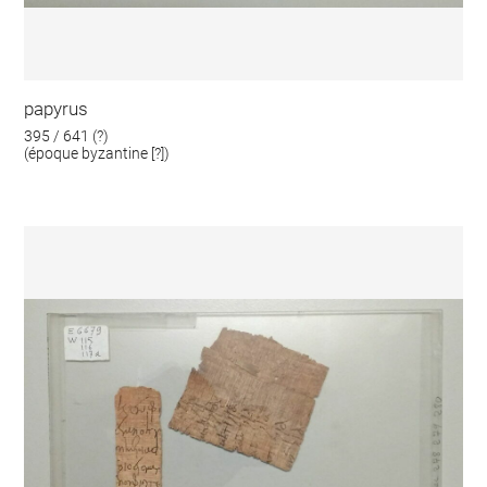
papyrus
395 / 641 (?)
(époque byzantine [?])