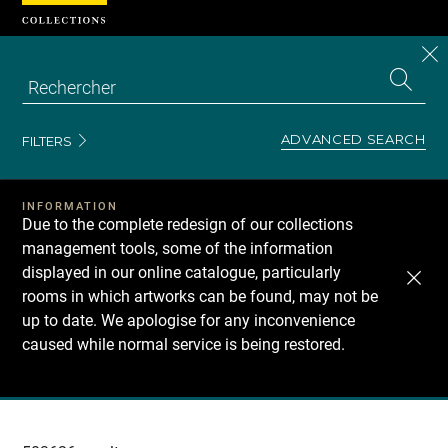
Cookies management panel
CL
Search
the
EN
S
collecti
Z
Se
ADVANCED SEARCH
FILTERS
INFORMATION
Due to the complete redesign of our collections
management tools, some of the information
displayed in our online catalogue, particularly
rooms in which artworks can be found, may not be
up to date. We apologise for any inconvenience
caused while normal service is being restored.
Recherche
dans
les