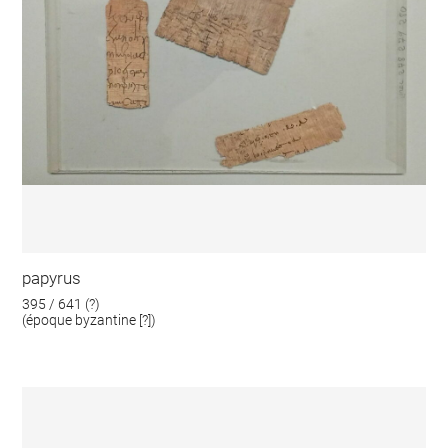
papyrus
395 / 641 (?)
(époque byzantine [?])