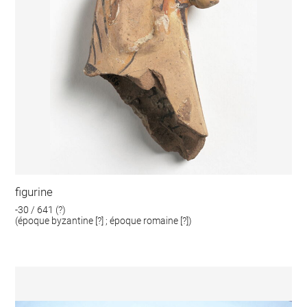
figurine
-30 / 641 (?)
(époque byzantine [?] ; époque romaine [?])