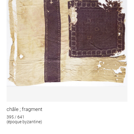
châle ; fragment
395 / 641
(époque byzantine)