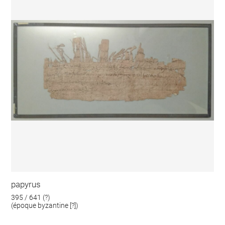
papyrus
395 / 641 (?)
(époque byzantine [?])