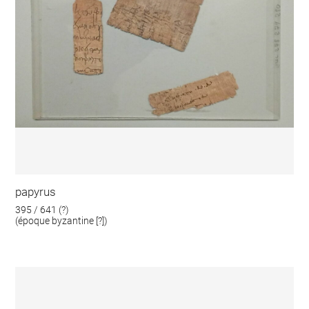
papyrus
395 / 641 (?)
(époque byzantine [?])