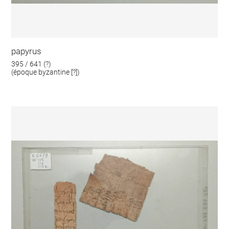
papyrus
395 / 641 (?)
(époque byzantine [?])