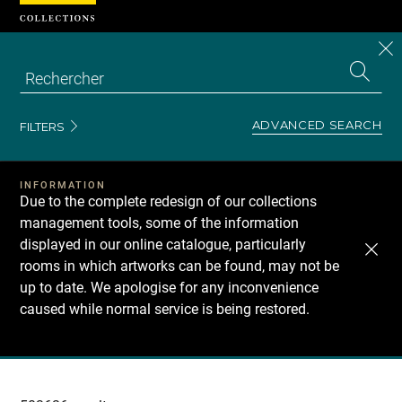
Cookies management panel
CL
Search
the
EN
S
collecti
Z
Se
ADVANCED SEARCH
FILTERS
INFORMATION
Due to the complete redesign of our collections
management tools, some of the information
displayed in our online catalogue, particularly
rooms in which artworks can be found, may not be
up to date. We apologise for any inconvenience
caused while normal service is being restored.
Recherche
dans
les