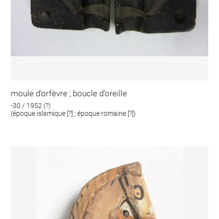
moule d'orfèvre ; boucle d'oreille
-30 / 1952 (?)
(époque islamique [?] ; époque romaine [?])