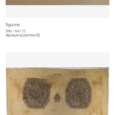
figurine
395 / 641 (?)
(époque byzantine [?])