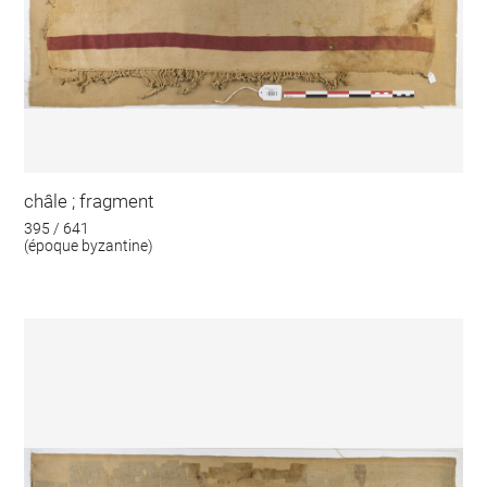
châle ; fragment
395 / 641
(époque byzantine)