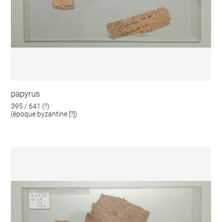
papyrus
395 / 641 (?)
(époque byzantine [?])