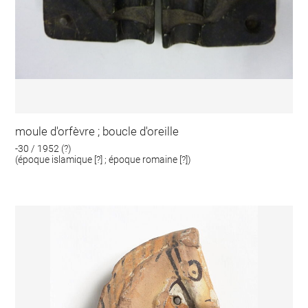
moule d'orfèvre ; boucle d'oreille
-30 / 1952 (?)
(époque islamique [?] ; époque romaine [?])