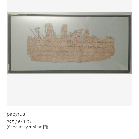
papyrus
395 / 641 (?)
(époque byzantine [?])