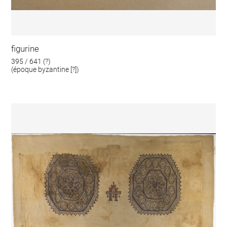
figurine
395 / 641 (?)
(époque byzantine [?])