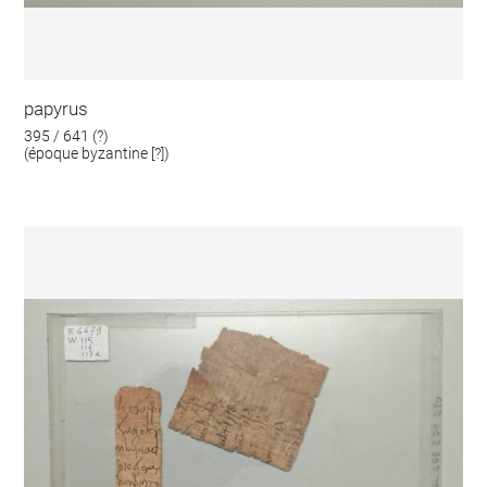
papyrus
395 / 641 (?)
(époque byzantine [?])