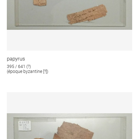
papyrus
395 / 641 (?)
(époque byzantine [?])