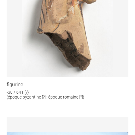
figurine
-30 / 641 (?)
(époque byzantine [?] ; époque romaine [?])