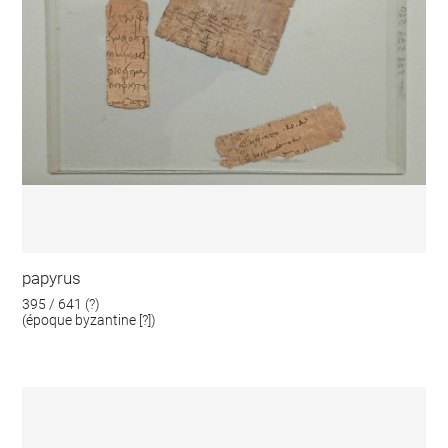
papyrus
395 / 641 (?)
(époque byzantine [?])