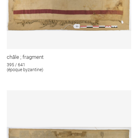
châle ; fragment
395 / 641
(époque byzantine)