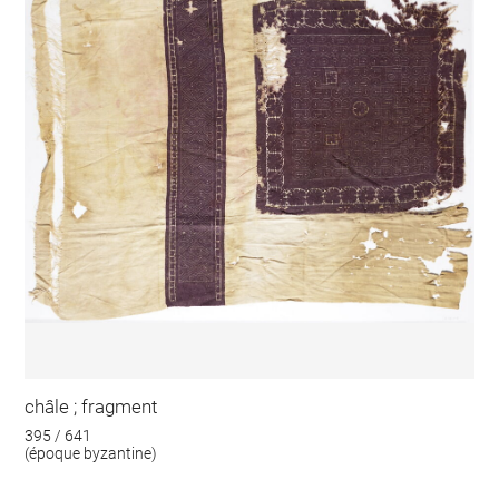
châle ; fragment
395 / 641
(époque byzantine)