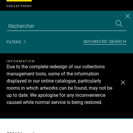
Cookies management panel
CL
Search
the
EN
S
collecti
Z
Se
ADVANCED SEARCH
FILTERS
INFORMATION
Due to the complete redesign of our collections
management tools, some of the information
displayed in our online catalogue, particularly
rooms in which artworks can be found, may not be
up to date. We apologise for any inconvenience
caused while normal service is being restored.
Recherche
dans
les