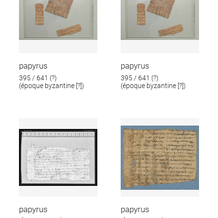
papyrus
papyrus
395 / 641 (?)
395 / 641 (?)
(époque byzantine [?])
(époque byzantine [?])
papyrus
papyrus