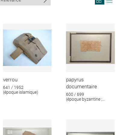
search
search
results
results
in
as
grid
list
format
verrou
papyrus
documentaire
641 / 1952
(époque islamique)
600 / 699
(époque byzantine ;
époque islamique)