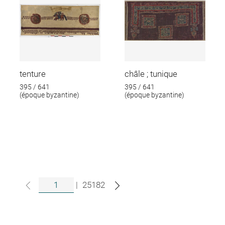
tenture
châle ; tunique
395 / 641
395 / 641
(époque byzantine)
(époque byzantine)
|
25182