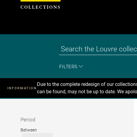
Cookies management panel
FILTERS
Due to the complete redesign of our collectio
INFORMATION
can be found, may not be up to date. We apolo
Recherche
dans
les
collections
Period
Period
Between