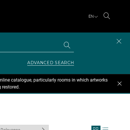
EN
Search
Search
CLOS
the
collections
SEAR
ZONE
ADVANCED SEARCH
nline catalogue, particularly rooms in which artworks
 restored.
View
View