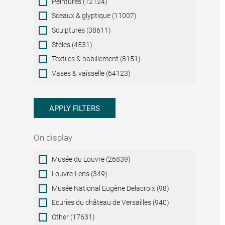
Peintures (12124)
Sceaux & glyptique (11007)
Sculptures (38611)
Stèles (4531)
Textiles & habillement (8151)
Vases & vaisselle (64123)
APPLY FILTERS
On display
On
Musée du Louvre (26839)
display
Louvre-Lens (349)
Musée National Eugène Delacroix (98)
Ecuries du château de Versailles (940)
Other (17631)