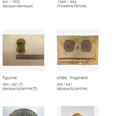
641 / 1952
-1069 / -664
(époque islamique)
(Troisième Période
intermédiaire)
figurine
châle ; fragment
395 / 641 (?)
395 / 641
(époque byzantine [?])
(époque byzantine)