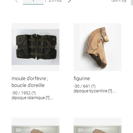
moule d'orfèvre ;
figurine
boucle d'oreille
-30 / 641 (?)
(époque byzantine [?] ;
-30 / 1952 (?)
époque romaine [?])
(époque islamique [?] ;
époque romaine [?])