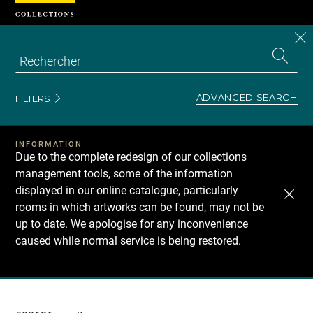
Cookies management panel
CL
Search
the
EN
S
collecti
Z
Se
ADVANCED SEARCH
FILTERS
INFORMATION
Due to the complete redesign of our collections
management tools, some of the information
displayed in our online catalogue, particularly
rooms in which artworks can be found, may not be
up to date. We apologise for any inconvenience
caused while normal service is being restored.
Recherche
dans
les