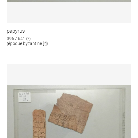
papyrus
395 / 641 (?)
(époque byzantine [?])