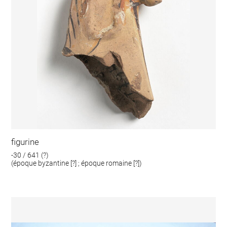
figurine
-30 / 641 (?)
(époque byzantine [?] ; époque romaine [?])