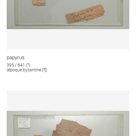
papyrus
395 / 641 (?)
(époque byzantine [?])