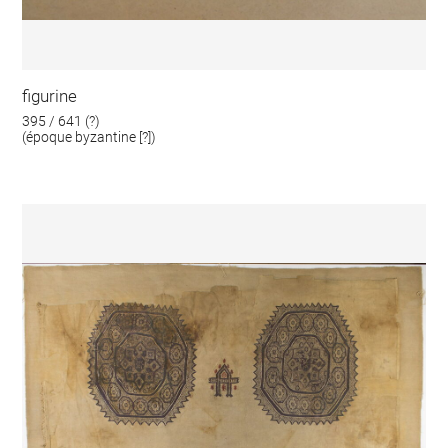
figurine
395 / 641 (?)
(époque byzantine [?])