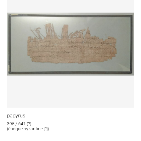
papyrus
395 / 641 (?)
(époque byzantine [?])