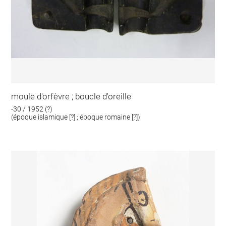
moule d'orfèvre ; boucle d'oreille
-30 / 1952 (?)
(époque islamique [?] ; époque romaine [?])