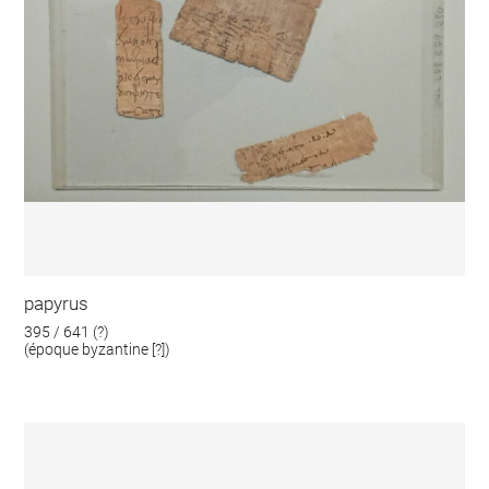
papyrus
395 / 641 (?)
(époque byzantine [?])