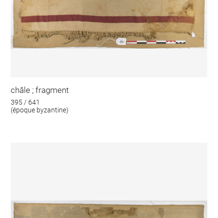
châle ; fragment
395 / 641
(époque byzantine)