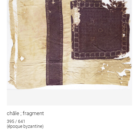
châle ; fragment
395 / 641
(époque byzantine)