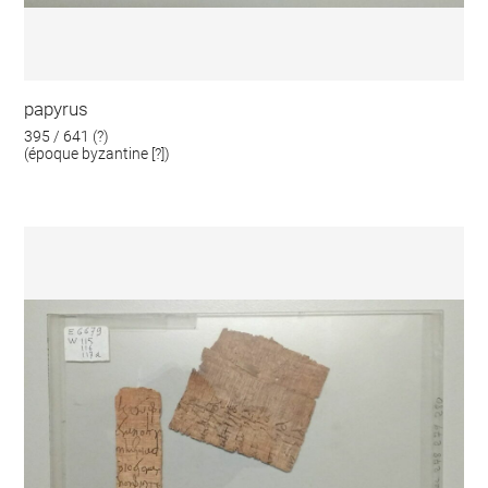
papyrus
395 / 641 (?)
(époque byzantine [?])