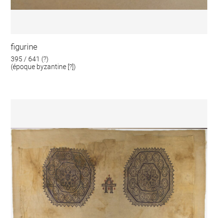
figurine
395 / 641 (?)
(époque byzantine [?])