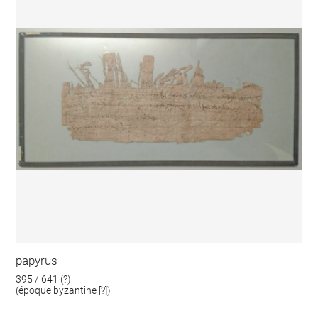
papyrus
395 / 641 (?)
(époque byzantine [?])