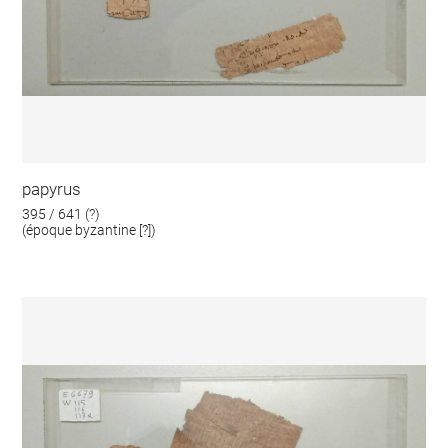
papyrus
395 / 641 (?)
(époque byzantine [?])