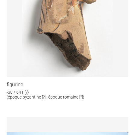
figurine
-30 / 641 (?)
(époque byzantine [?] ; époque romaine [?])