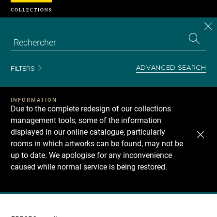
Cookies management panel
CL
Search
the
EN
S
collecti
Z
Se
ADVANCED SEARCH
FILTERS
INFORMATION
Due to the complete redesign of our collections
management tools, some of the information
displayed in our online catalogue, particularly
rooms in which artworks can be found, may not be
up to date. We apologise for any inconvenience
caused while normal service is being restored.
Recherche
dans
les