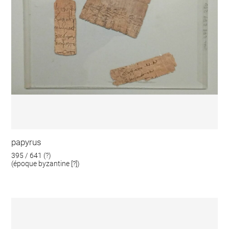
papyrus
395 / 641 (?)
(époque byzantine [?])