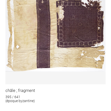
châle ; fragment
395 / 641
(époque byzantine)