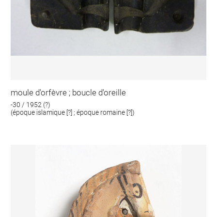
moule d'orfèvre ; boucle d'oreille
-30 / 1952 (?)
(époque islamique [?] ; époque romaine [?])