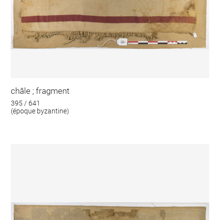
châle ; fragment
395 / 641
(époque byzantine)