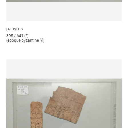
papyrus
395 / 641 (?)
(époque byzantine [?])