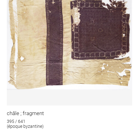
châle ; fragment
395 / 641
(époque byzantine)