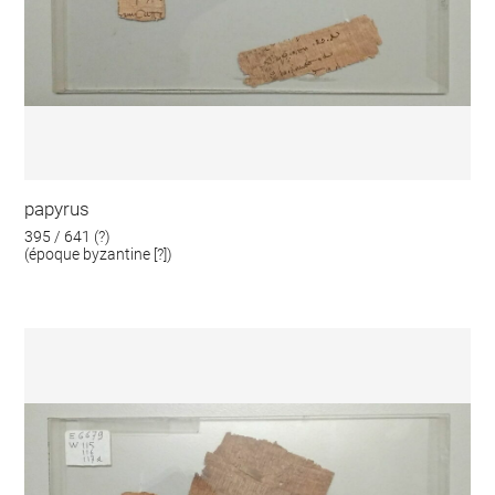
papyrus
395 / 641 (?)
(époque byzantine [?])