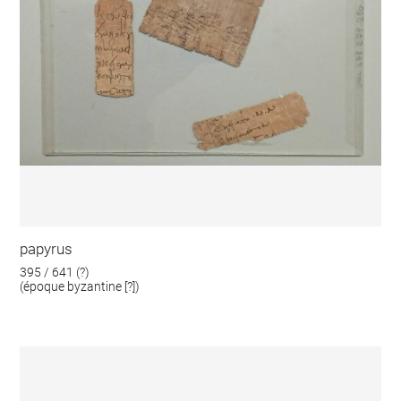
papyrus
395 / 641 (?)
(époque byzantine [?])