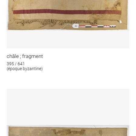
châle ; fragment
395 / 641
(époque byzantine)