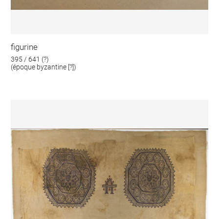
figurine
395 / 641 (?)
(époque byzantine [?])