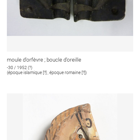
moule d'orfèvre ; boucle d'oreille
-30 / 1952 (?)
(époque islamique [?] ; époque romaine [?])