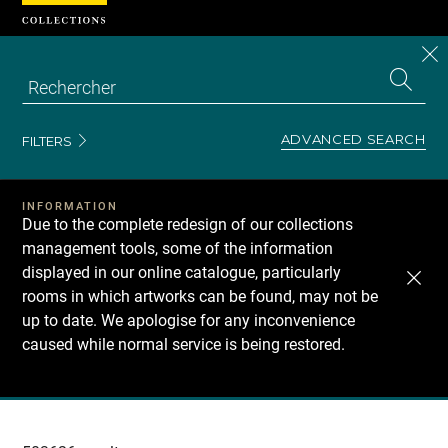
Cookies management panel
CL
Search
the
EN
S
collecti
Z
Se
ADVANCED SEARCH
FILTERS
INFORMATION
Due to the complete redesign of our collections
management tools, some of the information
displayed in our online catalogue, particularly
rooms in which artworks can be found, may not be
up to date. We apologise for any inconvenience
caused while normal service is being restored.
Recherche
dans
les