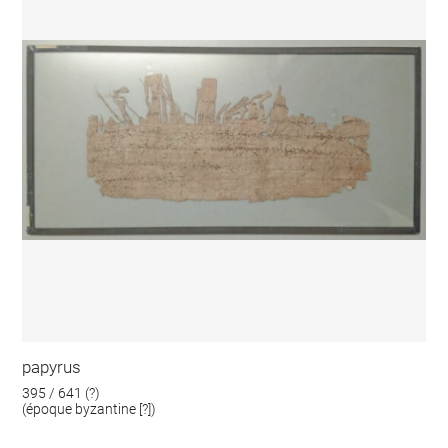
papyrus
395 / 641 (?)
(époque byzantine [?])