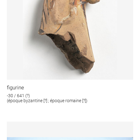
figurine
-30 / 641 (?)
(époque byzantine [?] ; époque romaine [?])