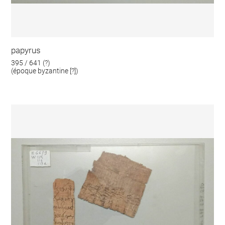
papyrus
395 / 641 (?)
(époque byzantine [?])