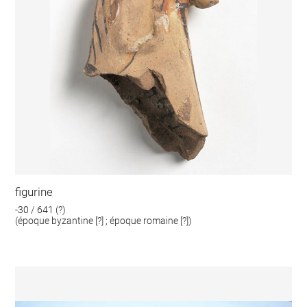
figurine
-30 / 641 (?)
(époque byzantine [?] ; époque romaine [?])