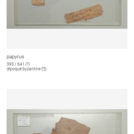
papyrus
395 / 641 (?)
(époque byzantine [?])