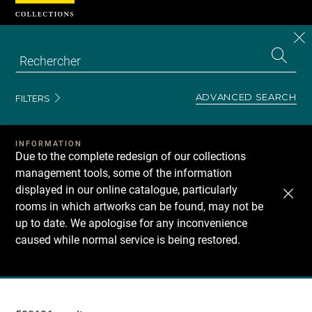
Cookies management panel
CL
Search
the
EN
S
collecti
Z
Se
ADVANCED SEARCH
FILTERS
INFORMATION
Due to the complete redesign of our collections
management tools, some of the information
displayed in our online catalogue, particularly
rooms in which artworks can be found, may not be
up to date. We apologise for any inconvenience
caused while normal service is being restored.
Recherche
dans
les