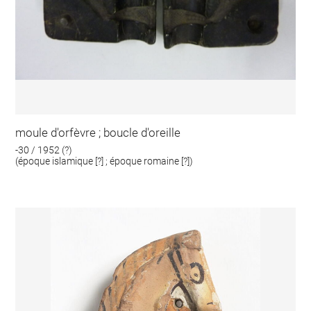
moule d'orfèvre ; boucle d'oreille
-30 / 1952 (?)
(époque islamique [?] ; époque romaine [?])