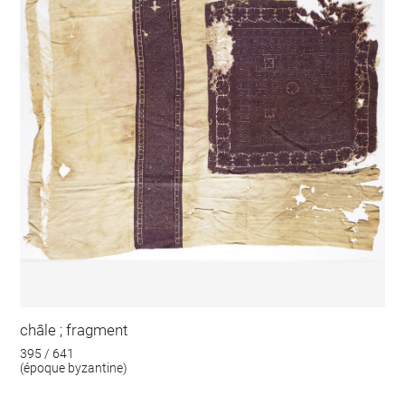
châle ; fragment
395 / 641
(époque byzantine)