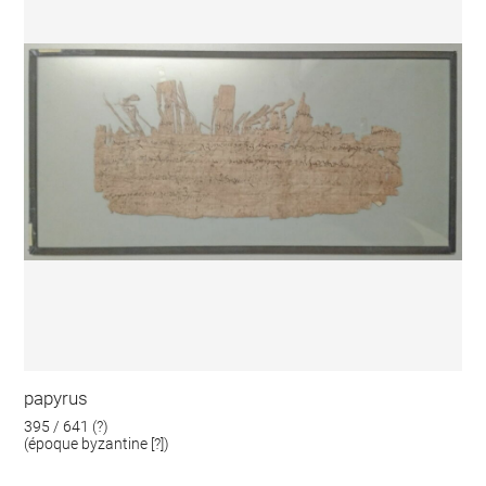
papyrus
395 / 641 (?)
(époque byzantine [?])