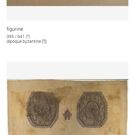
figurine
395 / 641 (?)
(époque byzantine [?])