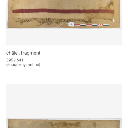
châle ; fragment
395 / 641
(époque byzantine)