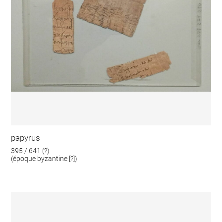
papyrus
395 / 641 (?)
(époque byzantine [?])