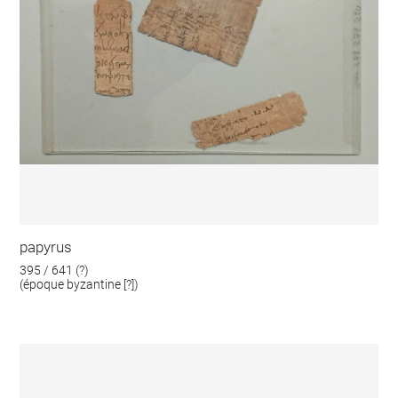
papyrus
395 / 641 (?)
(époque byzantine [?])