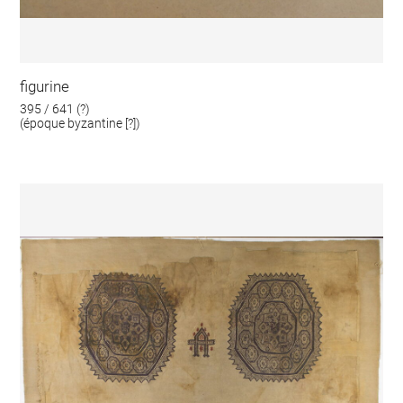
figurine
395 / 641 (?)
(époque byzantine [?])