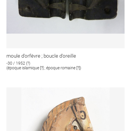
moule d'orfèvre ; boucle d'oreille
-30 / 1952 (?)
(époque islamique [?] ; époque romaine [?])