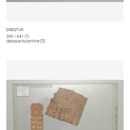
papyrus
395 / 641 (?)
(époque byzantine [?])