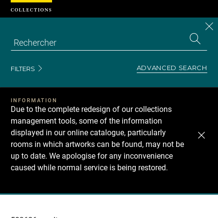
Cookies management panel
CL
Search
the
EN
S
collecti
Z
Se
ADVANCED SEARCH
FILTERS
INFORMATION
Due to the complete redesign of our collections
management tools, some of the information
displayed in our online catalogue, particularly
rooms in which artworks can be found, may not be
up to date. We apologise for any inconvenience
caused while normal service is being restored.
Recherche
dans
les