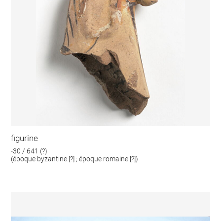
figurine
-30 / 641 (?)
(époque byzantine [?] ; époque romaine [?])