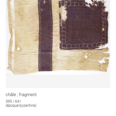
châle ; fragment
395 / 641
(époque byzantine)