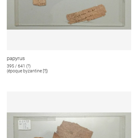
papyrus
395 / 641 (?)
(époque byzantine [?])