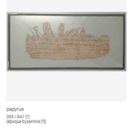
papyrus
395 / 641 (?)
(époque byzantine [?])