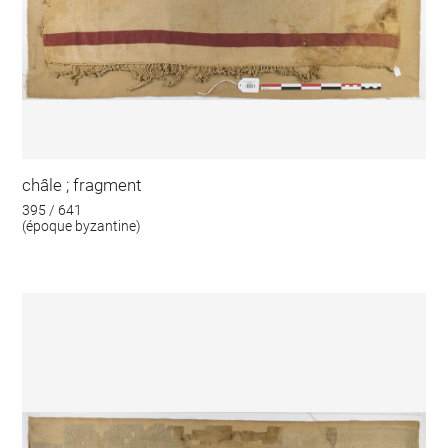
châle ; fragment
395 / 641
(époque byzantine)