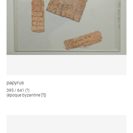
papyrus
395 / 641 (?)
(époque byzantine [?])