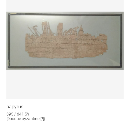
papyrus
395 / 641 (?)
(époque byzantine [?])