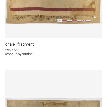
châle ; fragment
395 / 641
(époque byzantine)