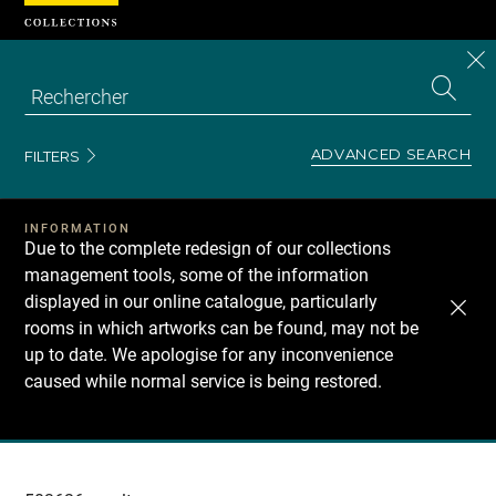
Cookies management panel
CL
Search
the
EN
S
collecti
Z
Se
ADVANCED SEARCH
FILTERS
INFORMATION
Due to the complete redesign of our collections
management tools, some of the information
displayed in our online catalogue, particularly
rooms in which artworks can be found, may not be
up to date. We apologise for any inconvenience
caused while normal service is being restored.
Recherche
dans
les