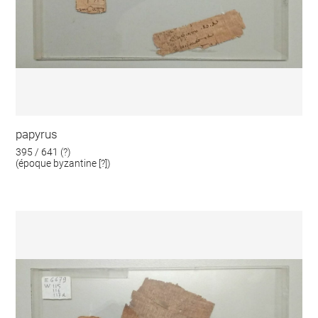
papyrus
395 / 641 (?)
(époque byzantine [?])