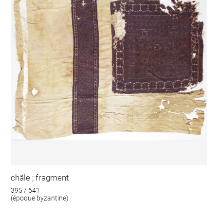
châle ; fragment
395 / 641
(époque byzantine)