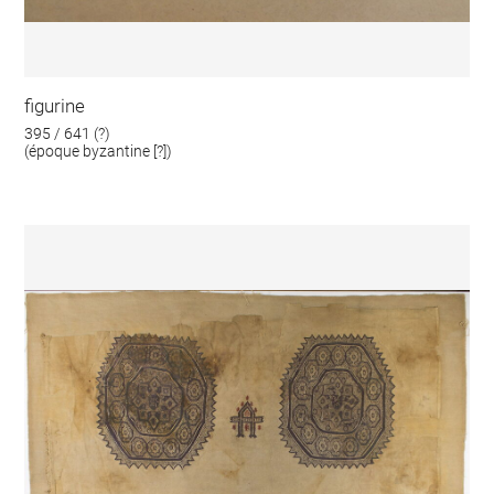
figurine
395 / 641 (?)
(époque byzantine [?])