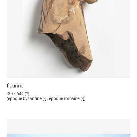
figurine
-30 / 641 (?)
(époque byzantine [?] ; époque romaine [?])