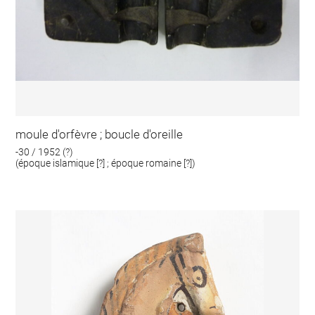
moule d'orfèvre ; boucle d'oreille
-30 / 1952 (?)
(époque islamique [?] ; époque romaine [?])