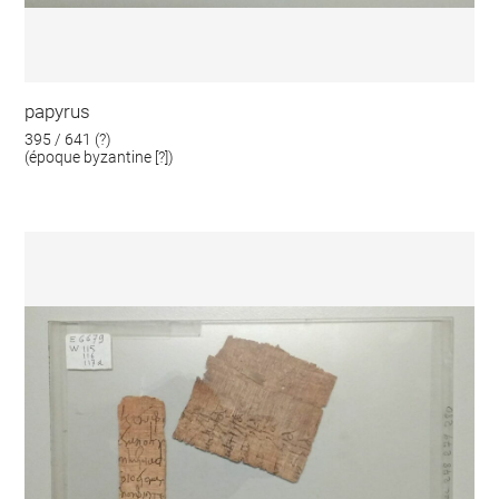
papyrus
395 / 641 (?)
(époque byzantine [?])