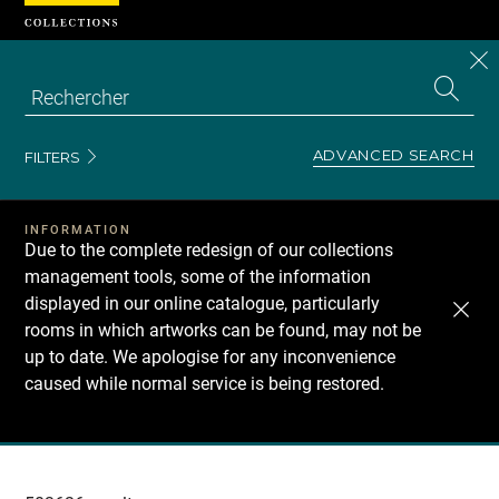
Cookies management panel
CL
Search
the
EN
S
collecti
Z
Se
ADVANCED SEARCH
FILTERS
INFORMATION
Due to the complete redesign of our collections
management tools, some of the information
displayed in our online catalogue, particularly
rooms in which artworks can be found, may not be
up to date. We apologise for any inconvenience
caused while normal service is being restored.
Recherche
dans
les