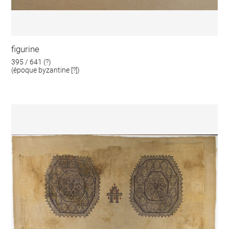
figurine
395 / 641 (?)
(époque byzantine [?])