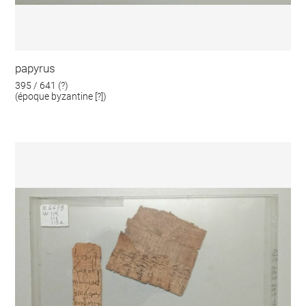
papyrus
395 / 641 (?)
(époque byzantine [?])