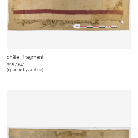
châle ; fragment
395 / 641
(époque byzantine)