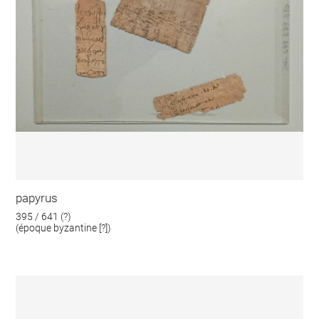
papyrus
395 / 641 (?)
(époque byzantine [?])