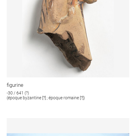
figurine
-30 / 641 (?)
(époque byzantine [?] ; époque romaine [?])