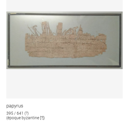
papyrus
395 / 641 (?)
(époque byzantine [?])