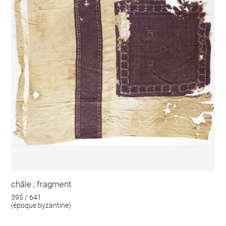
châle ; fragment
395 / 641
(époque byzantine)