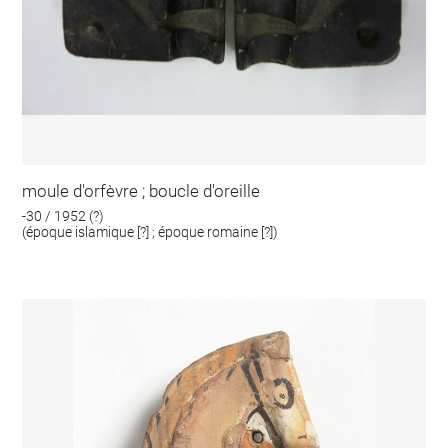
moule d'orfèvre ; boucle d'oreille
-30 / 1952 (?)
(époque islamique [?] ; époque romaine [?])