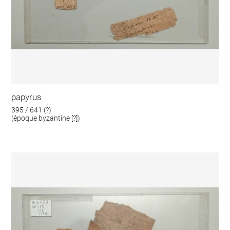
papyrus
395 / 641 (?)
(époque byzantine [?])