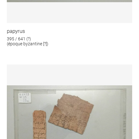
papyrus
395 / 641 (?)
(époque byzantine [?])