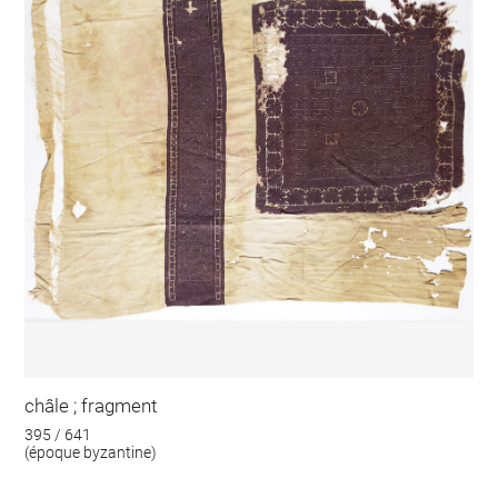
châle ; fragment
395 / 641
(époque byzantine)