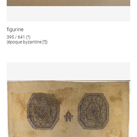
figurine
395 / 641 (?)
(époque byzantine [?])