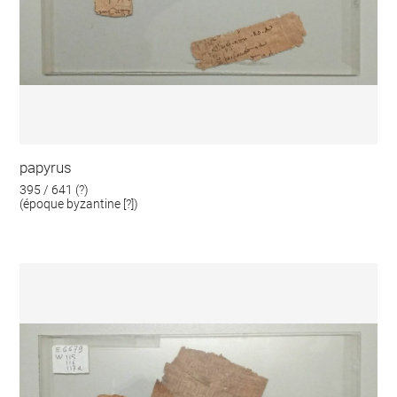
papyrus
395 / 641 (?)
(époque byzantine [?])