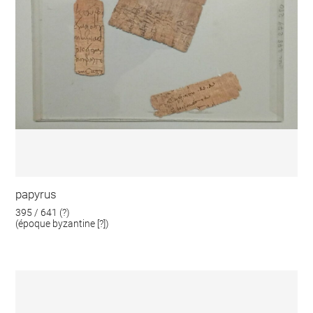
papyrus
395 / 641 (?)
(époque byzantine [?])