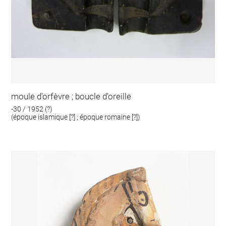
moule d'orfèvre ; boucle d'oreille
-30 / 1952 (?)
(époque islamique [?] ; époque romaine [?])