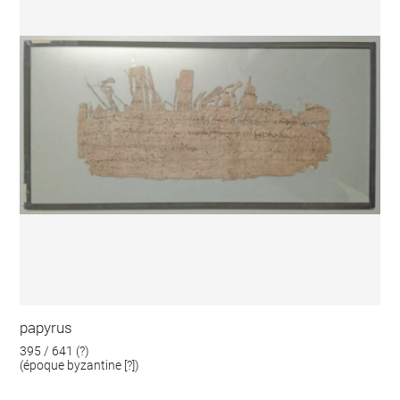
papyrus
395 / 641 (?)
(époque byzantine [?])