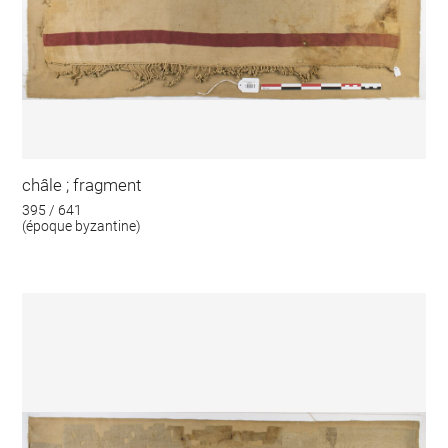
châle ; fragment
395 / 641
(époque byzantine)