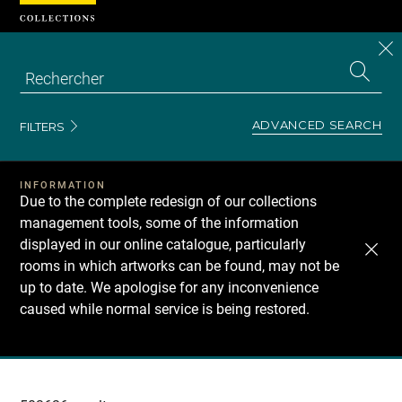
Cookies management panel
CL
Search
the
EN
S
collecti
Z
Se
ADVANCED SEARCH
FILTERS
INFORMATION
Due to the complete redesign of our collections
management tools, some of the information
displayed in our online catalogue, particularly
rooms in which artworks can be found, may not be
up to date. We apologise for any inconvenience
caused while normal service is being restored.
Recherche
dans
les