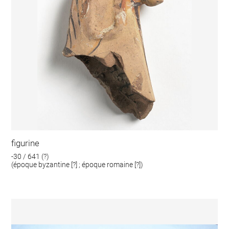
figurine
-30 / 641 (?)
(époque byzantine [?] ; époque romaine [?])