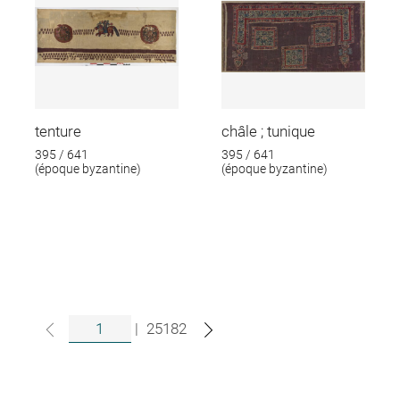
tenture
châle ; tunique
395 / 641
395 / 641
(époque byzantine)
(époque byzantine)
|
25182