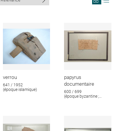
search
search
results
results
in
as
grid
list
format
verrou
papyrus
documentaire
641 / 1952
(époque islamique)
600 / 699
(époque byzantine ;
époque islamique)