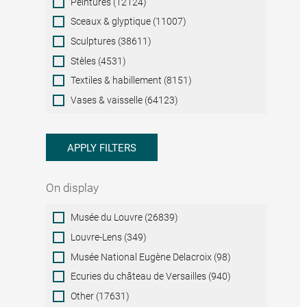
Peintures (12124)
Sceaux & glyptique (11007)
Sculptures (38611)
Stèles (4531)
Textiles & habillement (8151)
Vases & vaisselle (64123)
APPLY FILTERS
On display
On
Musée du Louvre (26839)
display
Louvre-Lens (349)
Musée National Eugène Delacroix (98)
Ecuries du château de Versailles (940)
Other (17631)