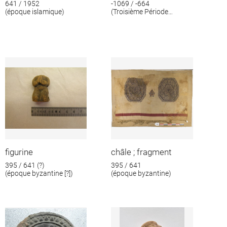
641 / 1952
-1069 / -664
(époque islamique)
(Troisième Période
intermédiaire)
figurine
châle ; fragment
395 / 641 (?)
395 / 641
(époque byzantine [?])
(époque byzantine)