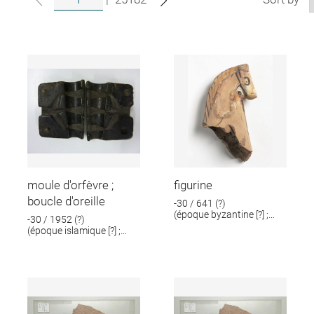
moule d'orfèvre ;
figurine
boucle d'oreille
-30 / 641 (?)
(époque byzantine [?] ;
-30 / 1952 (?)
époque romaine [?])
(époque islamique [?] ;
époque romaine [?])