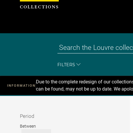
Cookies management panel
FILTERS
Due to the complete redesign of our collectio
INFORMATION
can be found, may not be up to date. We apolo
Recherche
dans
les
collections
Period
Period
Between