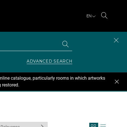
EN
Search
Search
CLOS
the
collections
SEAR
ZONE
ADVANCED SEARCH
nline catalogue, particularly rooms in which artworks
 restored.
View
View