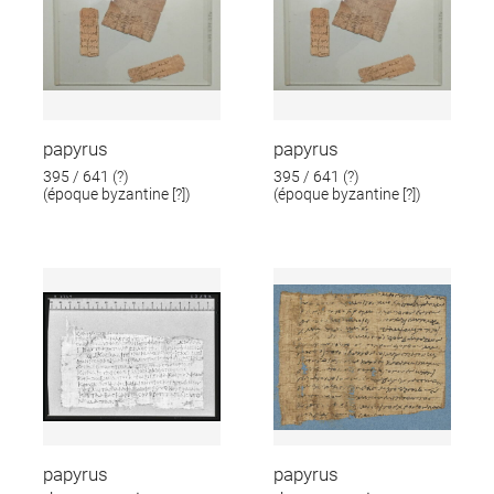
papyrus
papyrus
395 / 641 (?)
395 / 641 (?)
(époque byzantine [?])
(époque byzantine [?])
papyrus
papyrus