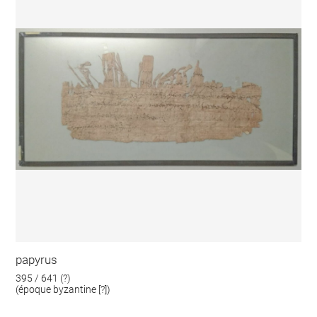
papyrus
395 / 641 (?)
(époque byzantine [?])