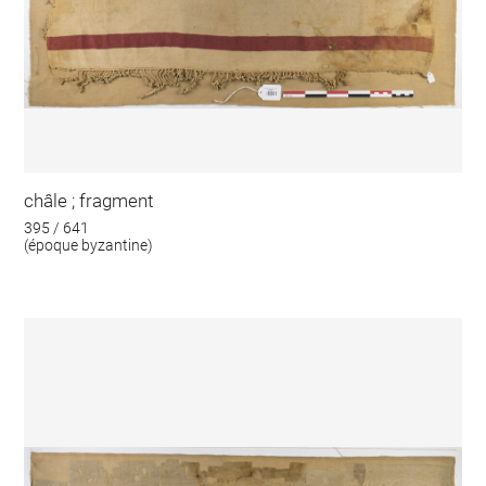
châle ; fragment
395 / 641
(époque byzantine)