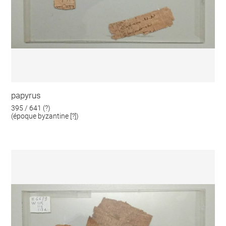
papyrus
395 / 641 (?)
(époque byzantine [?])