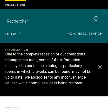
Cookies management panel
CL
Search
the
EN
S
collecti
Z
Se
ADVANCED SEARCH
FILTERS
INFORMATION
Due to the complete redesign of our collections
management tools, some of the information
displayed in our online catalogue, particularly
rooms in which artworks can be found, may not be
up to date. We apologise for any inconvenience
caused while normal service is being restored.
Recherche
dans
les