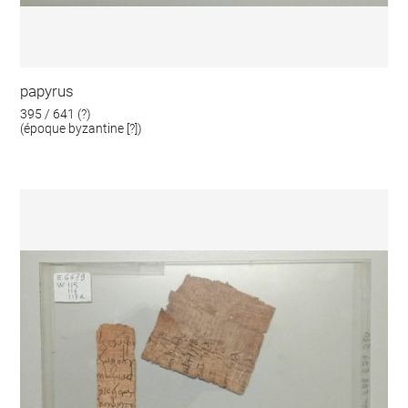
papyrus
395 / 641 (?)
(époque byzantine [?])