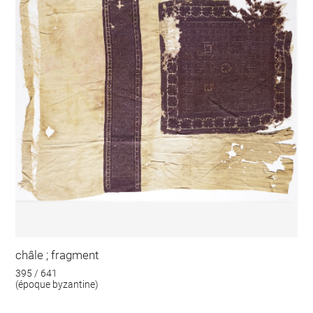
châle ; fragment
395 / 641
(époque byzantine)