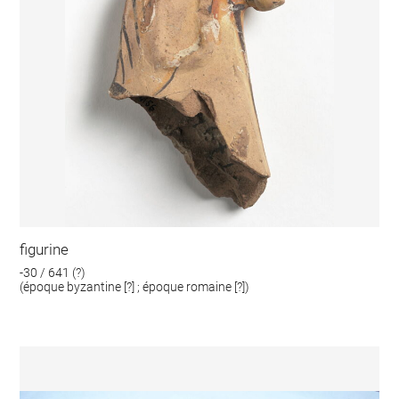
figurine
-30 / 641 (?)
(époque byzantine [?] ; époque romaine [?])