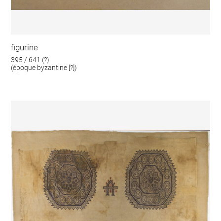
figurine
395 / 641 (?)
(époque byzantine [?])