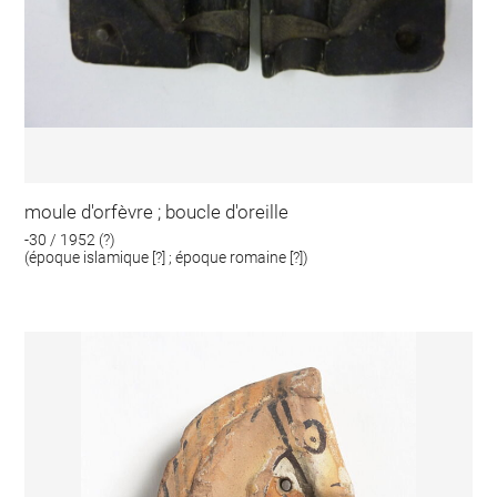
moule d'orfèvre ; boucle d'oreille
-30 / 1952 (?)
(époque islamique [?] ; époque romaine [?])