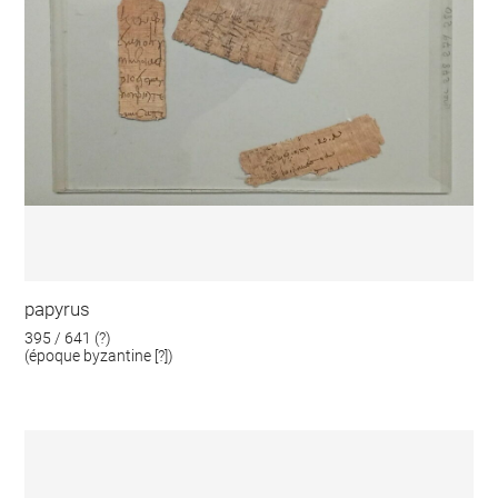
papyrus
395 / 641 (?)
(époque byzantine [?])