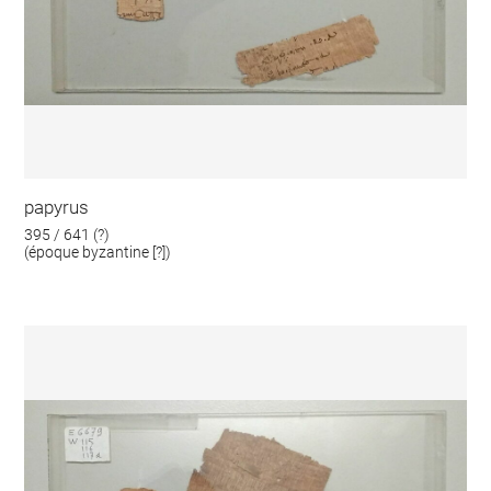
papyrus
395 / 641 (?)
(époque byzantine [?])