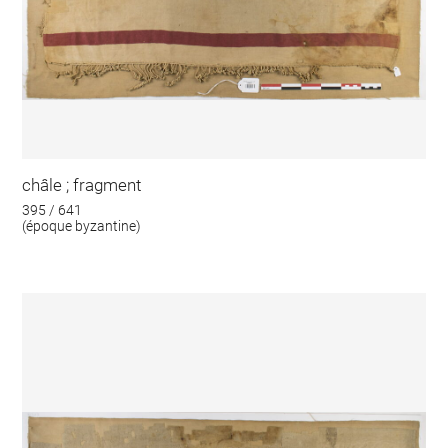
châle ; fragment
395 / 641
(époque byzantine)