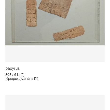
papyrus
395 / 641 (?)
(époque byzantine [?])