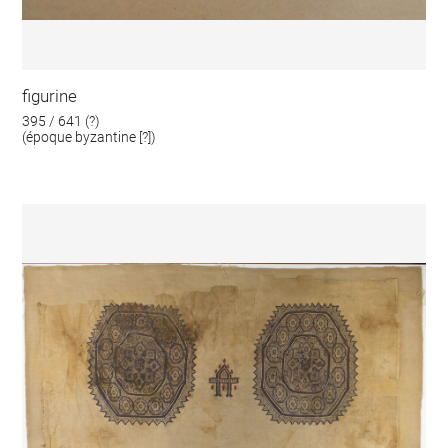
figurine
395 / 641 (?)
(époque byzantine [?])