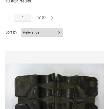
collections
503626 results
|
25182
Sort by