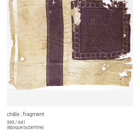
châle ; fragment
395 / 641
(époque byzantine)