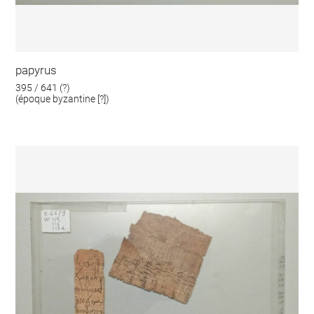
papyrus
395 / 641 (?)
(époque byzantine [?])