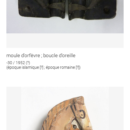
moule d'orfèvre ; boucle d'oreille
-30 / 1952 (?)
(époque islamique [?] ; époque romaine [?])