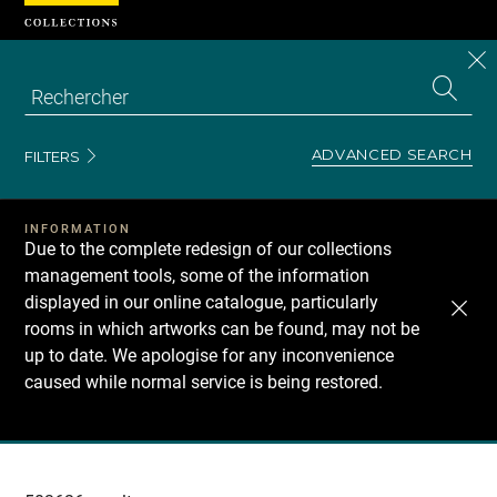
Cookies management panel
CL
Search
the
EN
S
collecti
Z
Se
ADVANCED SEARCH
FILTERS
INFORMATION
Due to the complete redesign of our collections
management tools, some of the information
displayed in our online catalogue, particularly
rooms in which artworks can be found, may not be
up to date. We apologise for any inconvenience
caused while normal service is being restored.
Recherche
dans
les