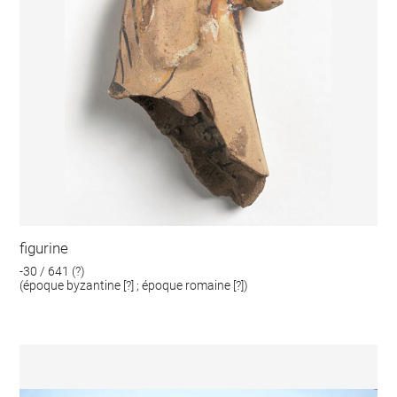
figurine
-30 / 641 (?)
(époque byzantine [?] ; époque romaine [?])