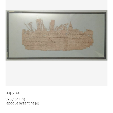
papyrus
395 / 641 (?)
(époque byzantine [?])