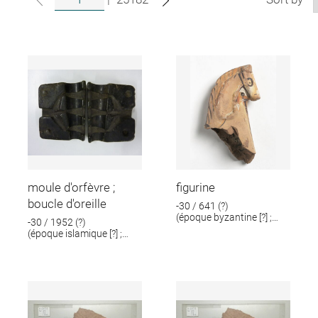
moule d'orfèvre ;
figurine
boucle d'oreille
-30 / 641 (?)
(époque byzantine [?] ;
-30 / 1952 (?)
époque romaine [?])
(époque islamique [?] ;
époque romaine [?])