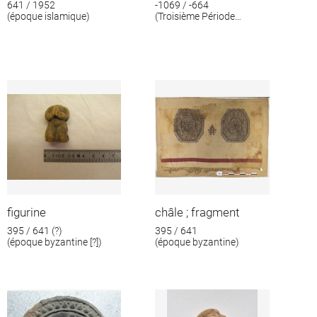
641 / 1952
-1069 / -664
(époque islamique)
(Troisième Période
intermédiaire)
figurine
châle ; fragment
395 / 641 (?)
395 / 641
(époque byzantine [?])
(époque byzantine)