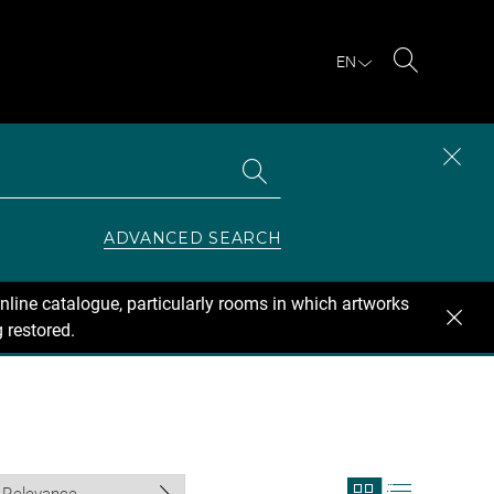
EN
Search
Search
CLOS
the
collections
SEAR
ZONE
ADVANCED SEARCH
nline catalogue, particularly rooms in which artworks
 restored.
View
View