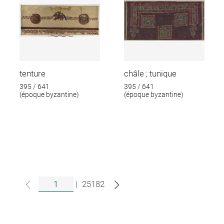
tenture
châle ; tunique
395 / 641
395 / 641
(époque byzantine)
(époque byzantine)
|
25182