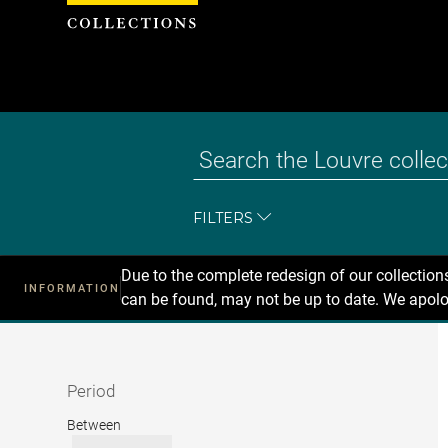
Cookies management panel
FILTERS
Due to the complete redesign of our collectio
INFORMATION
can be found, may not be up to date. We apolo
Recherche
dans
les
collections
Period
Period
Between