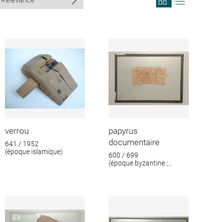
search
search
results
results
in
as
grid
list
format
verrou
papyrus
documentaire
641 / 1952
(époque islamique)
600 / 699
(époque byzantine ;
époque islamique)