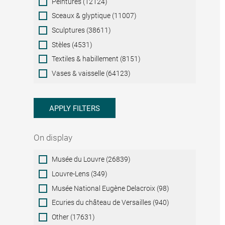
Peintures (12124)
Sceaux & glyptique (11007)
Sculptures (38611)
Stèles (4531)
Textiles & habillement (8151)
Vases & vaisselle (64123)
APPLY FILTERS
On display
On
Musée du Louvre (26839)
display
Louvre-Lens (349)
Musée National Eugène Delacroix (98)
Ecuries du château de Versailles (940)
Other (17631)