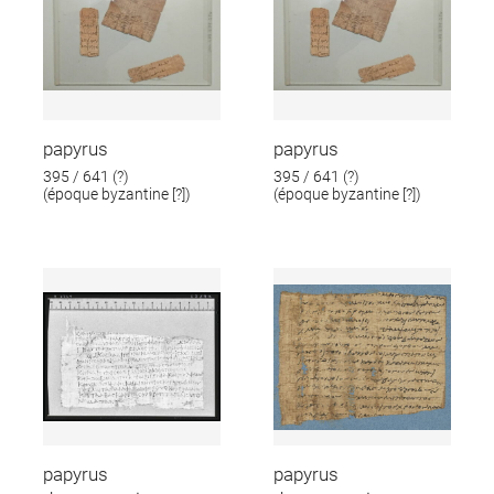
papyrus
papyrus
395 / 641 (?)
395 / 641 (?)
(époque byzantine [?])
(époque byzantine [?])
papyrus
papyrus