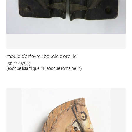
moule d'orfèvre ; boucle d'oreille
-30 / 1952 (?)
(époque islamique [?] ; époque romaine [?])