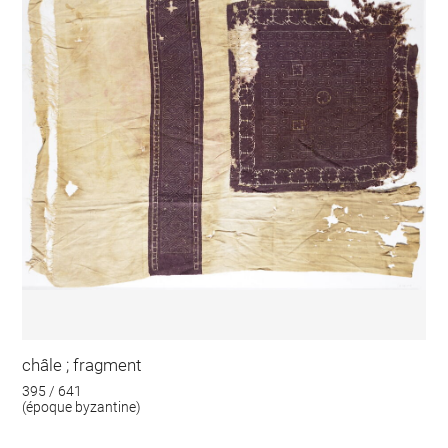
châle ; fragment
395 / 641
(époque byzantine)