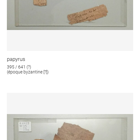
papyrus
395 / 641 (?)
(époque byzantine [?])