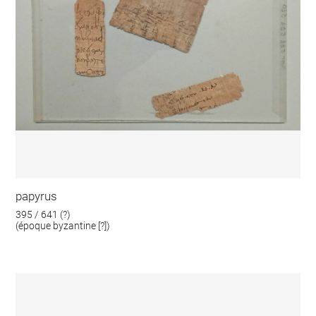
papyrus
395 / 641 (?)
(époque byzantine [?])