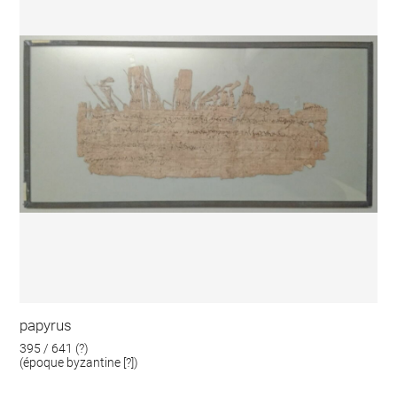
papyrus
395 / 641 (?)
(époque byzantine [?])