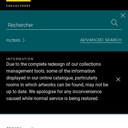
Cookies management panel
CL
Search
the
EN
S
collecti
Z
Se
ADVANCED SEARCH
FILTERS
INFORMATION
Due to the complete redesign of our collections
management tools, some of the information
displayed in our online catalogue, particularly
rooms in which artworks can be found, may not be
up to date. We apologise for any inconvenience
caused while normal service is being restored.
Recherche
dans
les