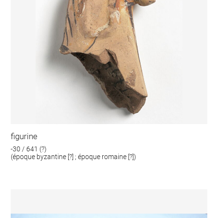
figurine
-30 / 641 (?)
(époque byzantine [?] ; époque romaine [?])