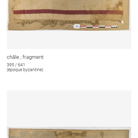
châle ; fragment
395 / 641
(époque byzantine)