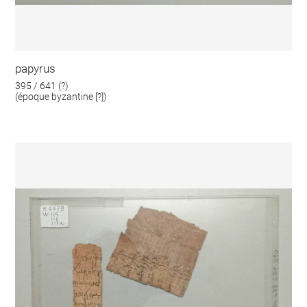
papyrus
395 / 641 (?)
(époque byzantine [?])