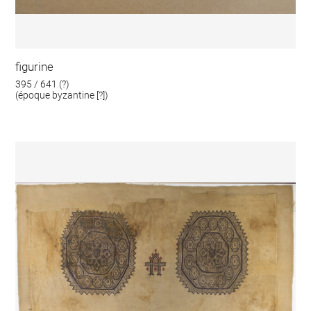
figurine
395 / 641 (?)
(époque byzantine [?])