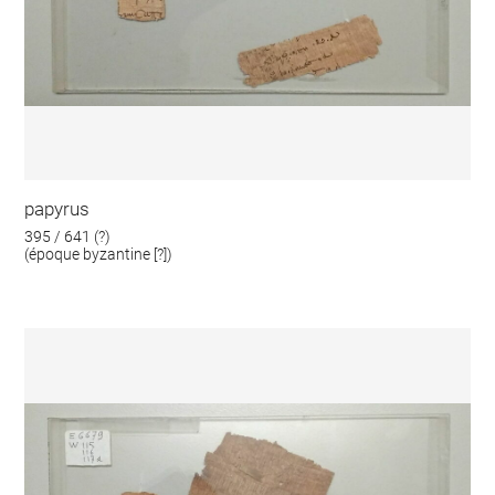
papyrus
395 / 641 (?)
(époque byzantine [?])