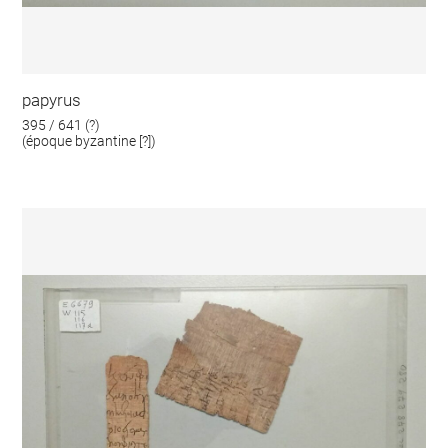
papyrus
395 / 641 (?)
(époque byzantine [?])