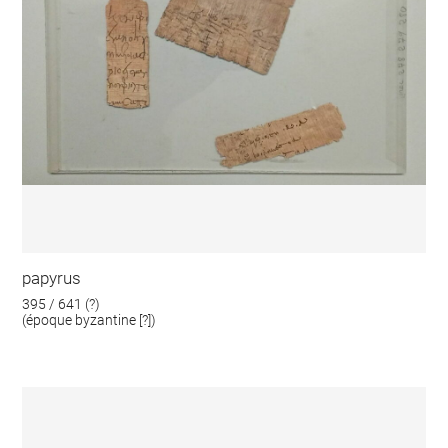
papyrus
395 / 641 (?)
(époque byzantine [?])