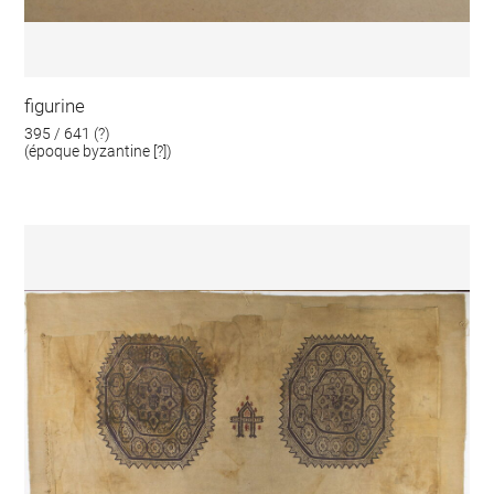
figurine
395 / 641 (?)
(époque byzantine [?])