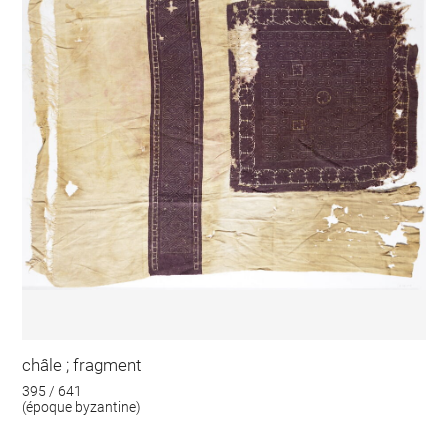
châle ; fragment
395 / 641
(époque byzantine)