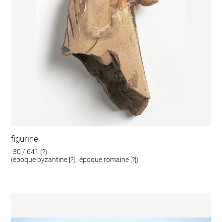
figurine
-30 / 641 (?)
(époque byzantine [?] ; époque romaine [?])