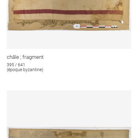
châle ; fragment
395 / 641
(époque byzantine)