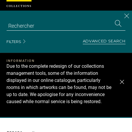
Cookies management panel
CL
Search
the
EN
S
collecti
Z
Se
ADVANCED SEARCH
FILTERS
INFORMATION
Due to the complete redesign of our collections
management tools, some of the information
displayed in our online catalogue, particularly
rooms in which artworks can be found, may not be
up to date. We apologise for any inconvenience
caused while normal service is being restored.
Recherche
dans
les