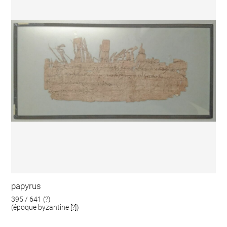
papyrus
395 / 641 (?)
(époque byzantine [?])