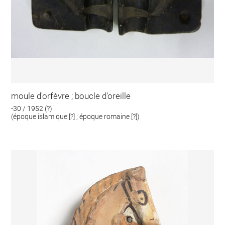
moule d'orfèvre ; boucle d'oreille
-30 / 1952 (?)
(époque islamique [?] ; époque romaine [?])