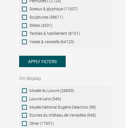
Peintures (12124)
Sceaux & glyptique (11007)
Sculptures (38611)
Stèles (4531)
Textiles & habillement (8151)
Vases & vaisselle (64123)
APPLY FILTERS
On display
On
Musée du Louvre (26839)
display
Louvre-Lens (349)
Musée National Eugène Delacroix (98)
Ecuries du château de Versailles (940)
Other (17631)