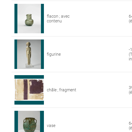
flacon ; avec
6
contenu
(
-
figurine
(
i
3
châle ; fragment
(
6
vase
(