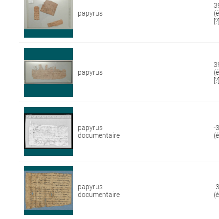
3
papyrus
(
[?
3
papyrus
(
[?
papyrus
-
documentaire
(
papyrus
-
documentaire
(