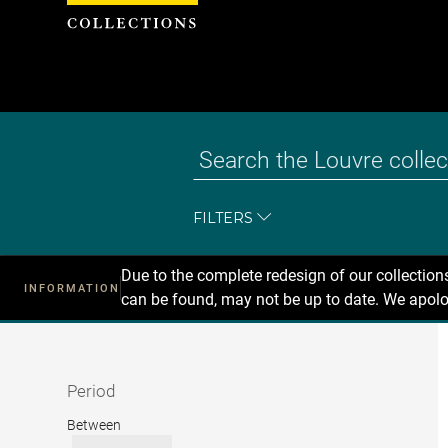
Cookies management panel
FILTERS
Due to the complete redesign of our collectio
INFORMATION
can be found, may not be up to date. We apolo
Recherche
dans
les
collections
Period
Period
Between