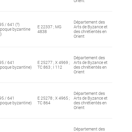
Orient
Département des
95 / 641 (?)
E 22337 ; MG
Arts de Byzance et
époque byzantine
4838
des chrétientés en
])
Orient
Département des
95 / 641
E 25277 ; X 4969 ;
Arts de Byzance et
époque byzantine)
TC 863 ; I 112
des chrétientés en
Orient
Département des
95 / 641
E 25278 ; X 4965 ;
Arts de Byzance et
époque byzantine)
TC 864
des chrétientés en
Orient
Département des