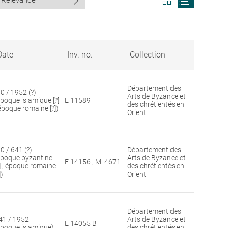
search
search
results
results
in
as
grid
list
format
Date
Inv. no.
Collection
Département des
30 / 1952 (?)
Arts de Byzance et
époque islamique [?]
E 11589
des chrétientés en
 époque romaine [?])
Orient
0 / 641 (?)
Département des
époque byzantine
Arts de Byzance et
E 14156 ; M. 4671
?] ; époque romaine
des chrétientés en
])
Orient
Département des
41 / 1952
Arts de Byzance et
E 14055 B
époque islamique)
des chrétientés en