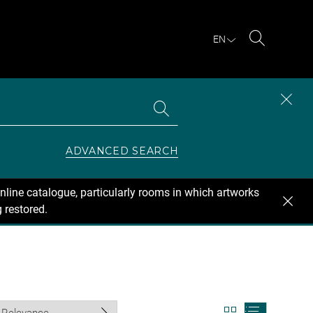
EN
Search
Search
CLOS
the
collections
SEAR
ZONE
ADVANCED SEARCH
nline catalogue, particularly rooms in which artworks
 restored.
View
View