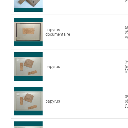
6
papyrus
(
documentaire
é
3
papyrus
(
[?
3
papyrus
(
[?