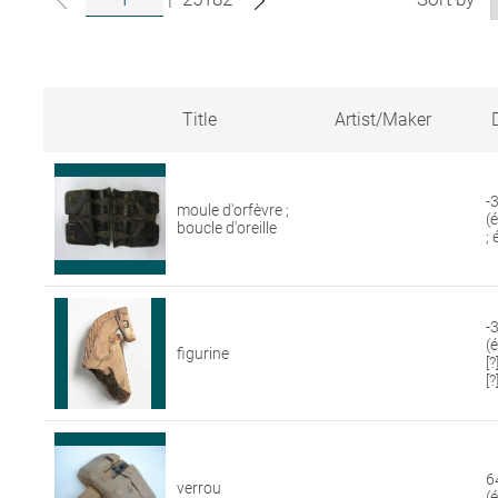
Title
Artist/Maker
Search
results
for
-
moule d'orfèvre ;
artworks
(
boucle d'oreille
in
;
the
Louvre
collections
-3
(
figurine
[
[?
6
verrou
(