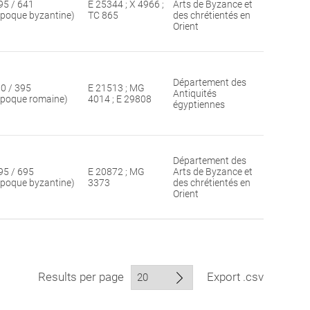
95 / 641
E 25344 ; X 4966 ;
Arts de Byzance et
époque byzantine)
TC 865
des chrétientés en
Orient
Département des
30 / 395
E 21513 ; MG
Antiquités
époque romaine)
4014 ; E 29808
égyptiennes
Département des
95 / 695
E 20872 ; MG
Arts de Byzance et
époque byzantine)
3373
des chrétientés en
Orient
Results per page
Export .csv