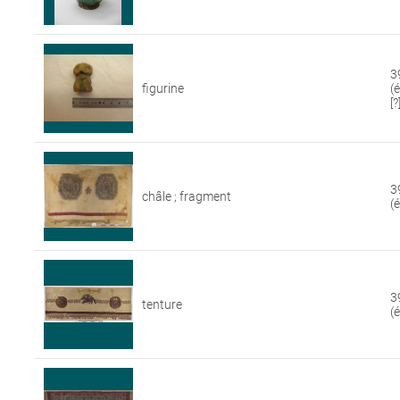
3
figurine
(
[?
3
châle ; fragment
(
3
tenture
(