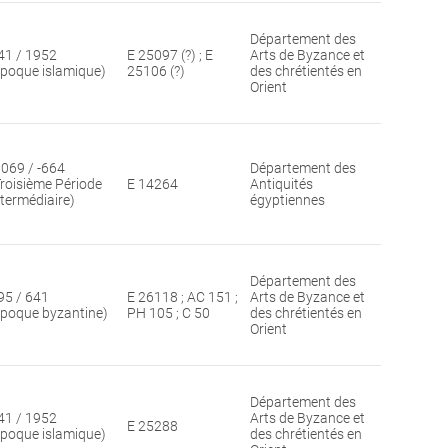
Département des
41 / 1952
E 25097 (?) ; E
Arts de Byzance et
époque islamique)
25106 (?)
des chrétientés en
Orient
1069 / -664
Département des
Troisième Période
E 14264
Antiquités
ntermédiaire)
égyptiennes
Département des
95 / 641
E 26118 ; AC 151 ;
Arts de Byzance et
époque byzantine)
PH 105 ; C 50
des chrétientés en
Orient
Département des
41 / 1952
Arts de Byzance et
E 25288
époque islamique)
des chrétientés en