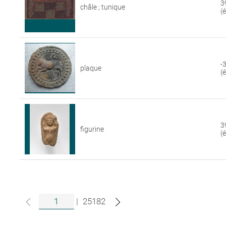
3
châle ; tunique
(
-
plaque
(
3
figurine
(
|
25182