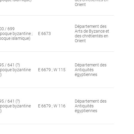
Orient
Département des
00 / 699
Arts de Byzance et
époque byzantine ;
E 6673
des chrétientés en
poque islamique)
Orient
95 / 641 (?)
Département des
époque byzantine
E 6679 ; W 115
Antiquités
])
égyptiennes
95 / 641 (?)
Département des
époque byzantine
E 6679 ; W 116
Antiquités
])
égyptiennes