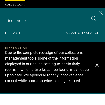
Cookies management panel
CL
Search
the
EN
S
collecti
Z
Se
ADVANCED SEARCH
FILTERS
INFORMATION
Due to the complete redesign of our collections
management tools, some of the information
displayed in our online catalogue, particularly
rooms in which artworks can be found, may not be
up to date. We apologise for any inconvenience
caused while normal service is being restored.
Recherche
dans
les