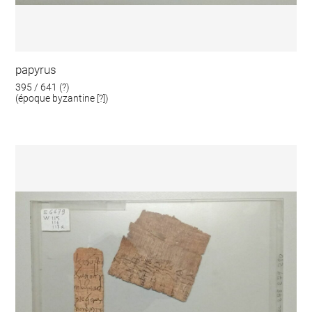
papyrus
395 / 641 (?)
(époque byzantine [?])