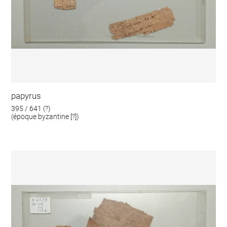
papyrus
395 / 641 (?)
(époque byzantine [?])