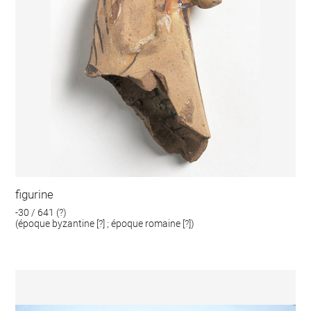
figurine
-30 / 641 (?)
(époque byzantine [?] ; époque romaine [?])