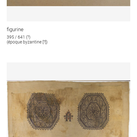
figurine
395 / 641 (?)
(époque byzantine [?])