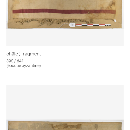
châle ; fragment
395 / 641
(époque byzantine)