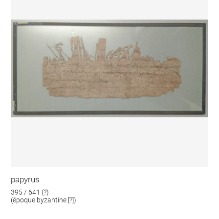
papyrus
395 / 641 (?)
(époque byzantine [?])