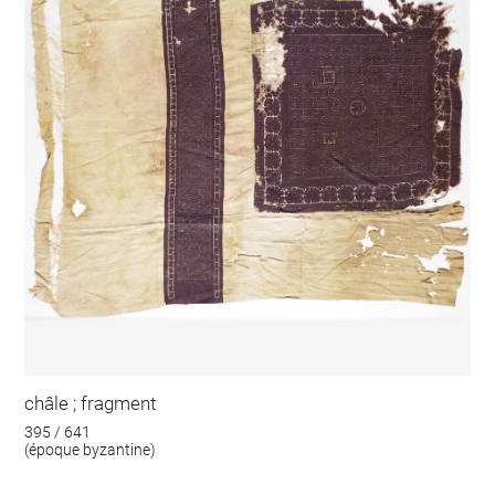
châle ; fragment
395 / 641
(époque byzantine)