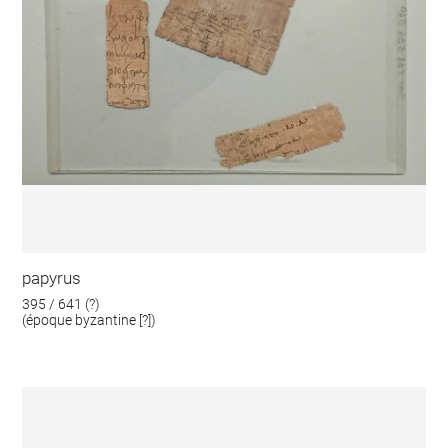
papyrus
395 / 641 (?)
(époque byzantine [?])