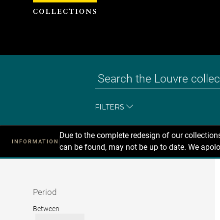
Cookies management panel
FILTERS
Due to the complete redesign of our collectio
INFORMATION
can be found, may not be up to date. We apolo
Recherche
dans
les
collections
Period
Period
Between