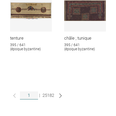
tenture
châle ; tunique
395 / 641
395 / 641
(époque byzantine)
(époque byzantine)
|
25182