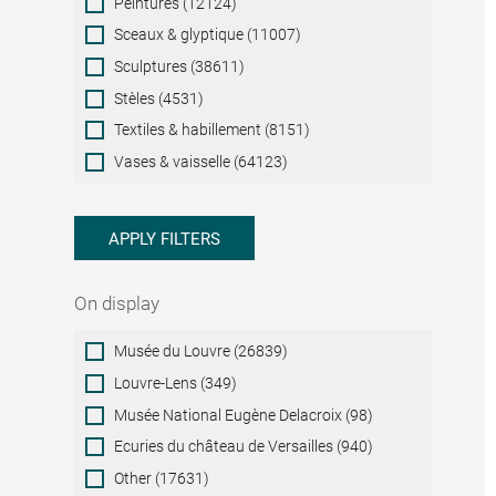
Peintures (12124)
Sceaux & glyptique (11007)
Sculptures (38611)
Stèles (4531)
Textiles & habillement (8151)
Vases & vaisselle (64123)
APPLY FILTERS
On display
On
Musée du Louvre (26839)
display
Louvre-Lens (349)
Musée National Eugène Delacroix (98)
Ecuries du château de Versailles (940)
Other (17631)