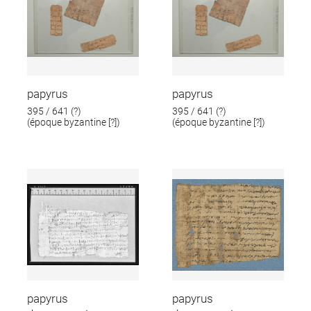
papyrus
papyrus
395 / 641 (?)
395 / 641 (?)
(époque byzantine [?])
(époque byzantine [?])
papyrus
papyrus