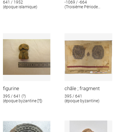
641 / 1952
-1069 / -664
(époque islamique)
(Troisième Période
intermédiaire)
figurine
châle ; fragment
395 / 641 (?)
395 / 641
(époque byzantine [?])
(époque byzantine)