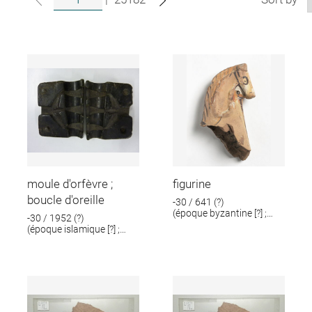
moule d'orfèvre ;
figurine
boucle d'oreille
-30 / 641 (?)
(époque byzantine [?] ;
-30 / 1952 (?)
époque romaine [?])
(époque islamique [?] ;
époque romaine [?])