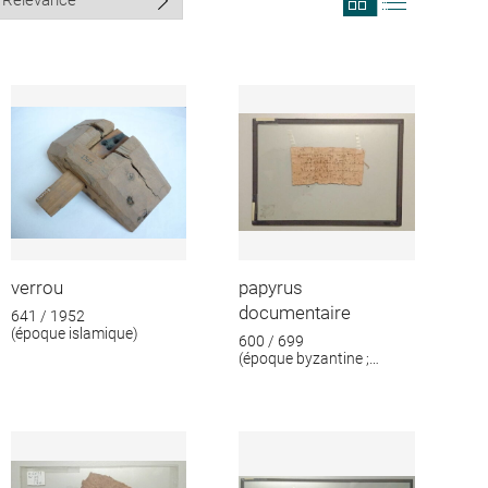
search
search
results
results
in
as
grid
list
format
verrou
papyrus
documentaire
641 / 1952
(époque islamique)
600 / 699
(époque byzantine ;
époque islamique)