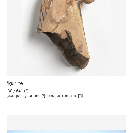
figurine
-30 / 641 (?)
(époque byzantine [?] ; époque romaine [?])