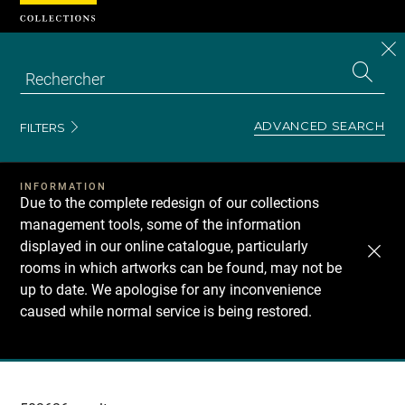
Cookies management panel
CL
Search
the
EN
S
collecti
Z
Se
ADVANCED SEARCH
FILTERS
INFORMATION
Due to the complete redesign of our collections
management tools, some of the information
displayed in our online catalogue, particularly
rooms in which artworks can be found, may not be
up to date. We apologise for any inconvenience
caused while normal service is being restored.
Recherche
dans
les