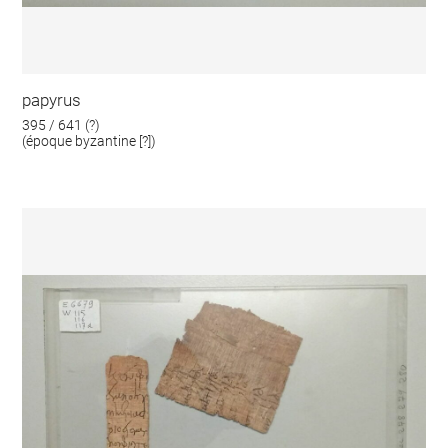
papyrus
395 / 641 (?)
(époque byzantine [?])