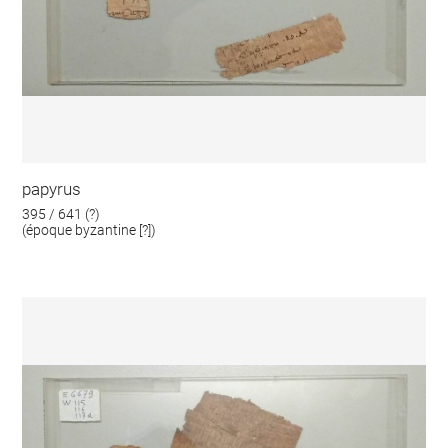
papyrus
395 / 641 (?)
(époque byzantine [?])