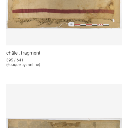
châle ; fragment
395 / 641
(époque byzantine)