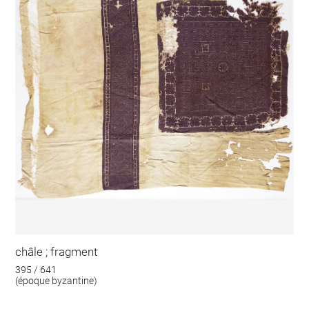
châle ; fragment
395 / 641
(époque byzantine)