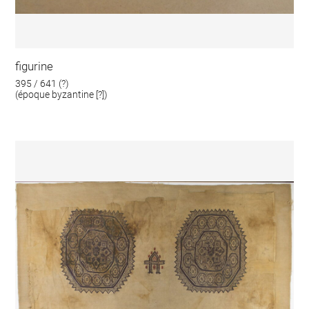
figurine
395 / 641 (?)
(époque byzantine [?])