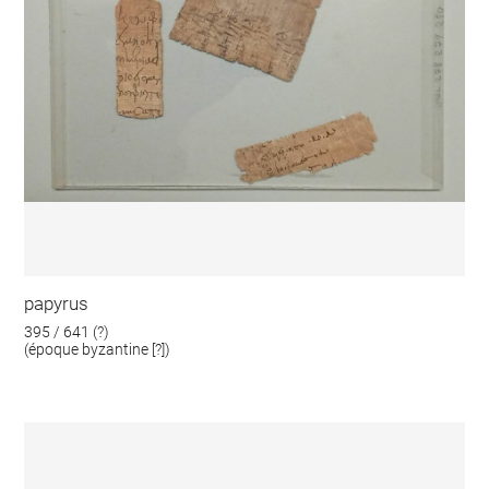
papyrus
395 / 641 (?)
(époque byzantine [?])