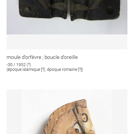
moule d'orfèvre ; boucle d'oreille
-30 / 1952 (?)
(époque islamique [?] ; époque romaine [?])