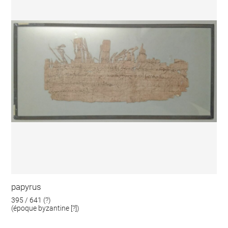
papyrus
395 / 641 (?)
(époque byzantine [?])