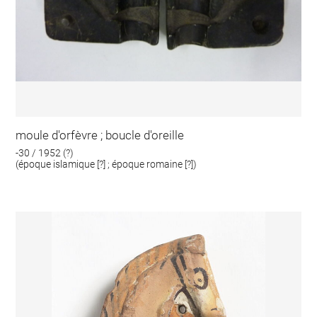
moule d'orfèvre ; boucle d'oreille
-30 / 1952 (?)
(époque islamique [?] ; époque romaine [?])