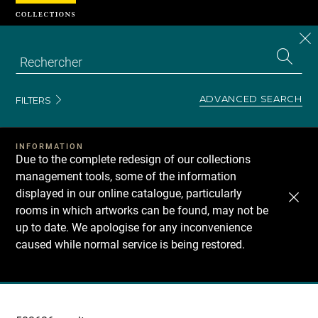
Cookies management panel
CL
Search
the
EN
S
collecti
Z
Se
ADVANCED SEARCH
FILTERS
INFORMATION
Due to the complete redesign of our collections
management tools, some of the information
displayed in our online catalogue, particularly
rooms in which artworks can be found, may not be
up to date. We apologise for any inconvenience
caused while normal service is being restored.
Recherche
dans
les