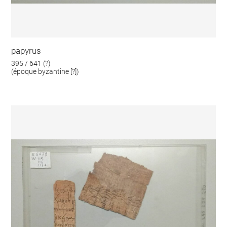
papyrus
395 / 641 (?)
(époque byzantine [?])