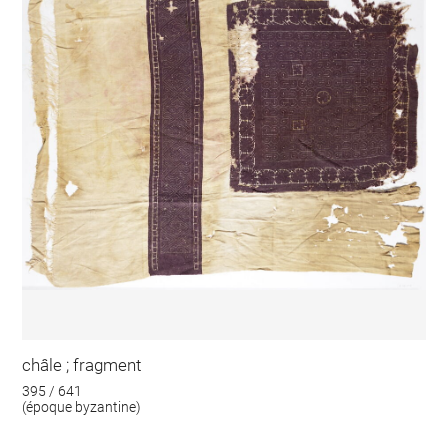
châle ; fragment
395 / 641
(époque byzantine)