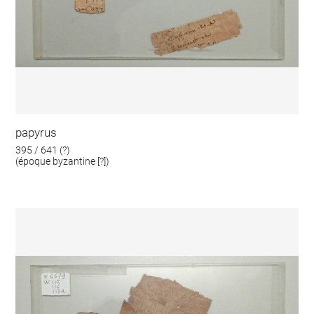
papyrus
395 / 641 (?)
(époque byzantine [?])