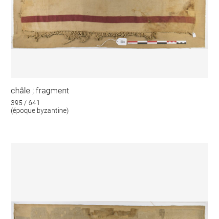
châle ; fragment
395 / 641
(époque byzantine)