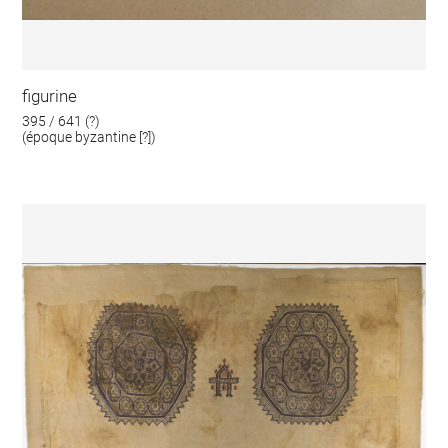
figurine
395 / 641 (?)
(époque byzantine [?])