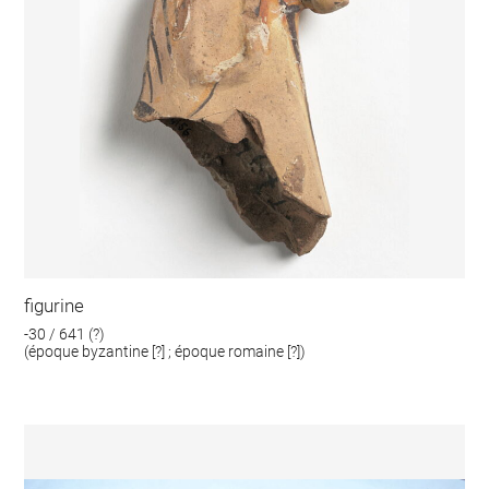
figurine
-30 / 641 (?)
(époque byzantine [?] ; époque romaine [?])