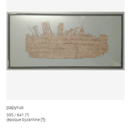
papyrus
395 / 641 (?)
(époque byzantine [?])