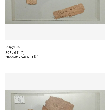
papyrus
395 / 641 (?)
(époque byzantine [?])