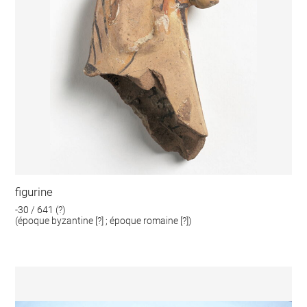
figurine
-30 / 641 (?)
(époque byzantine [?] ; époque romaine [?])