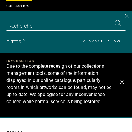
Cookies management panel
CL
Search
the
EN
S
collecti
Z
Se
ADVANCED SEARCH
FILTERS
INFORMATION
Due to the complete redesign of our collections
management tools, some of the information
displayed in our online catalogue, particularly
rooms in which artworks can be found, may not be
up to date. We apologise for any inconvenience
caused while normal service is being restored.
Recherche
dans
les