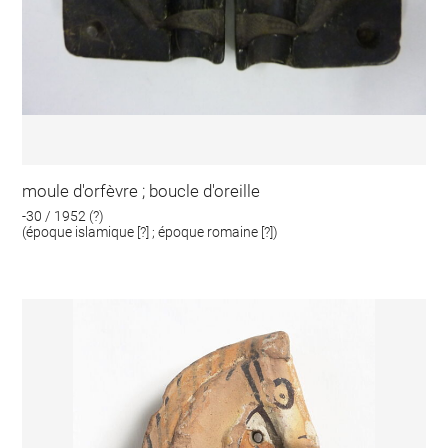
moule d'orfèvre ; boucle d'oreille
-30 / 1952 (?)
(époque islamique [?] ; époque romaine [?])