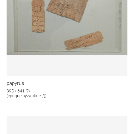
papyrus
395 / 641 (?)
(époque byzantine [?])