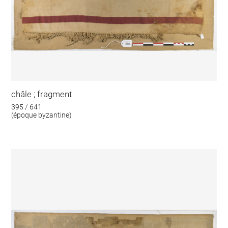
châle ; fragment
395 / 641
(époque byzantine)