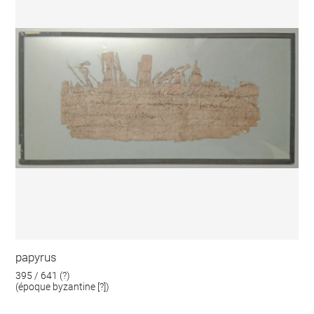
papyrus
395 / 641 (?)
(époque byzantine [?])