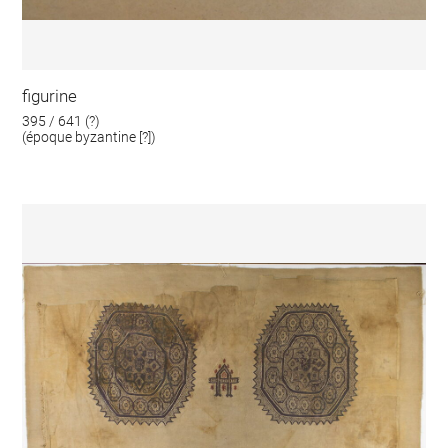
figurine
395 / 641 (?)
(époque byzantine [?])