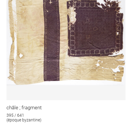
châle ; fragment
395 / 641
(époque byzantine)