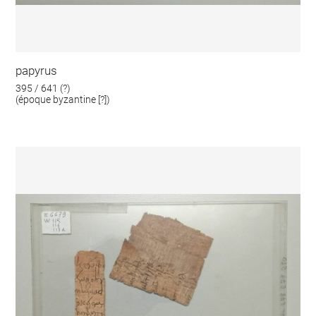
papyrus
395 / 641 (?)
(époque byzantine [?])