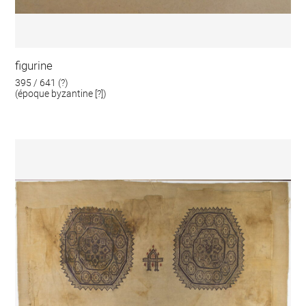
figurine
395 / 641 (?)
(époque byzantine [?])