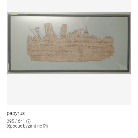
papyrus
395 / 641 (?)
(époque byzantine [?])