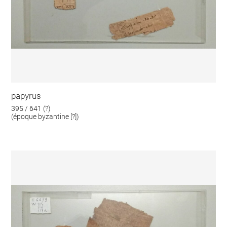
papyrus
395 / 641 (?)
(époque byzantine [?])