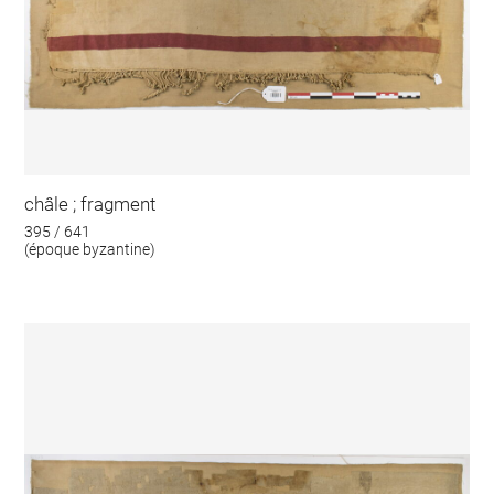
châle ; fragment
395 / 641
(époque byzantine)