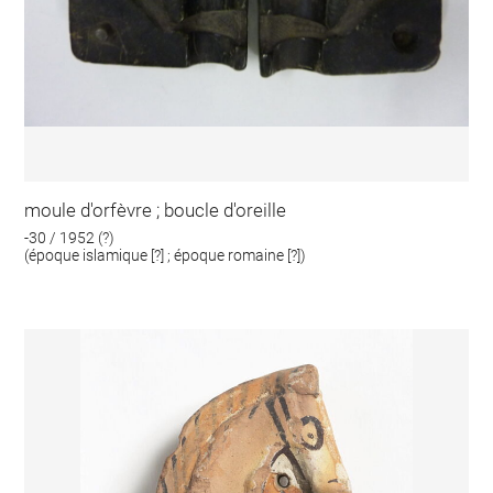
moule d'orfèvre ; boucle d'oreille
-30 / 1952 (?)
(époque islamique [?] ; époque romaine [?])