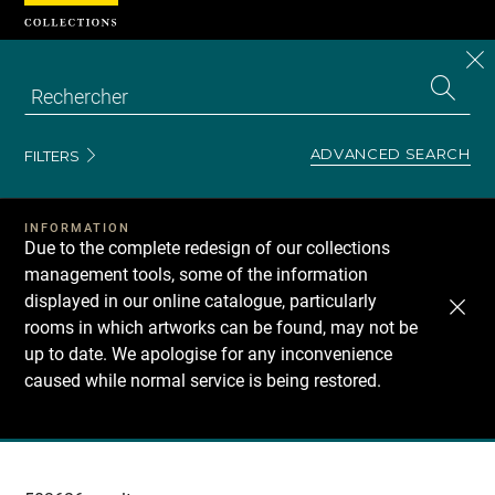
Cookies management panel
CL
Search
the
EN
S
collecti
Z
Se
ADVANCED SEARCH
FILTERS
INFORMATION
Due to the complete redesign of our collections
management tools, some of the information
displayed in our online catalogue, particularly
rooms in which artworks can be found, may not be
up to date. We apologise for any inconvenience
caused while normal service is being restored.
Recherche
dans
les