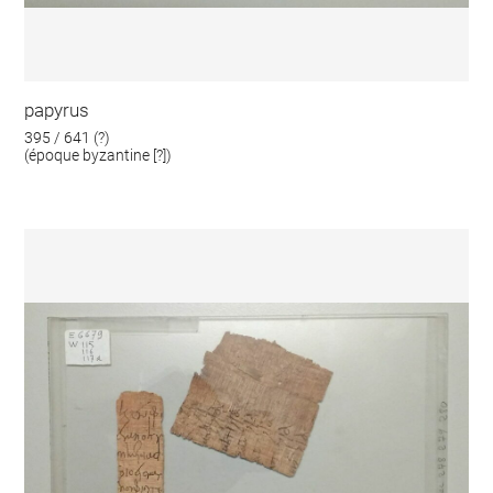
papyrus
395 / 641 (?)
(époque byzantine [?])