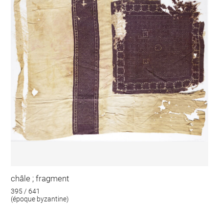
châle ; fragment
395 / 641
(époque byzantine)