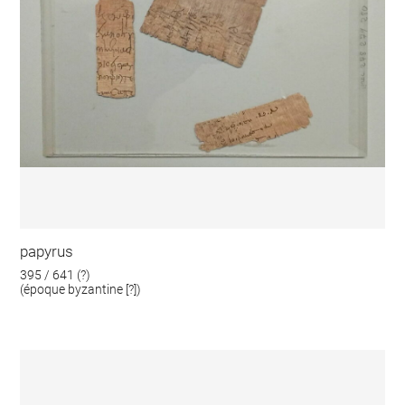
papyrus
395 / 641 (?)
(époque byzantine [?])