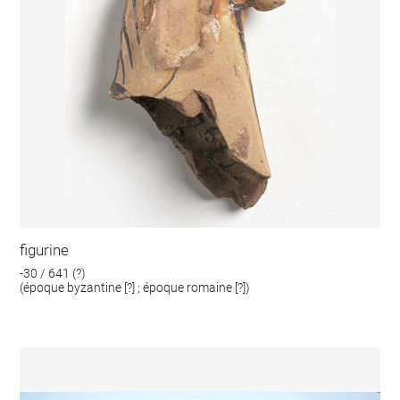
figurine
-30 / 641 (?)
(époque byzantine [?] ; époque romaine [?])