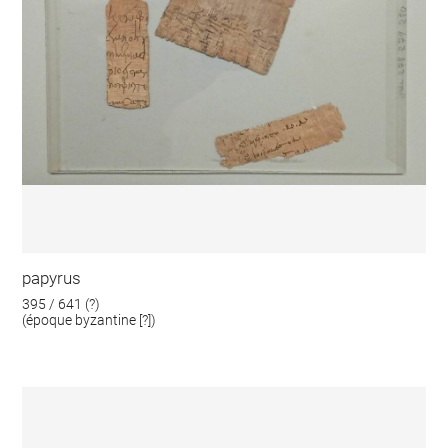
papyrus
395 / 641 (?)
(époque byzantine [?])