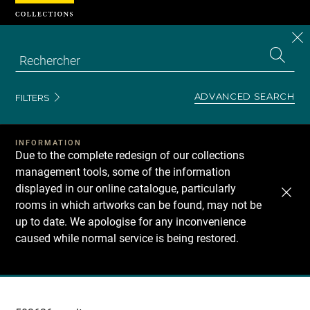
Cookies management panel
CL
Search
the
EN
S
collecti
Z
Se
ADVANCED SEARCH
FILTERS
INFORMATION
Due to the complete redesign of our collections
management tools, some of the information
displayed in our online catalogue, particularly
rooms in which artworks can be found, may not be
up to date. We apologise for any inconvenience
caused while normal service is being restored.
Recherche
dans
les