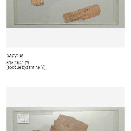
papyrus
395 / 641 (?)
(époque byzantine [?])