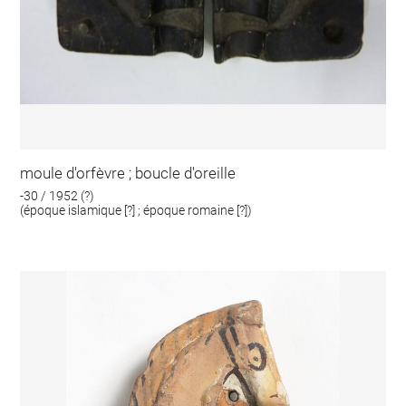
moule d'orfèvre ; boucle d'oreille
-30 / 1952 (?)
(époque islamique [?] ; époque romaine [?])