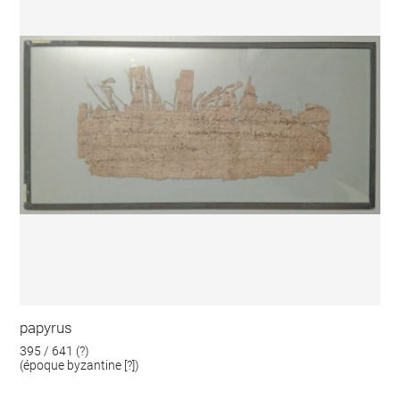
papyrus
395 / 641 (?)
(époque byzantine [?])