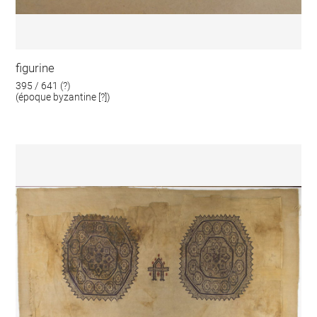
figurine
395 / 641 (?)
(époque byzantine [?])