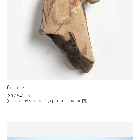
figurine
-30 / 641 (?)
(époque byzantine [?] ; époque romaine [?])