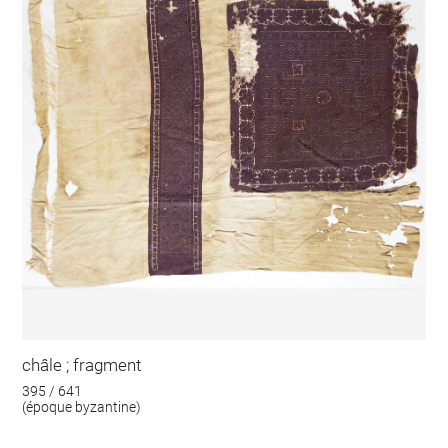
châle ; fragment
395 / 641
(époque byzantine)