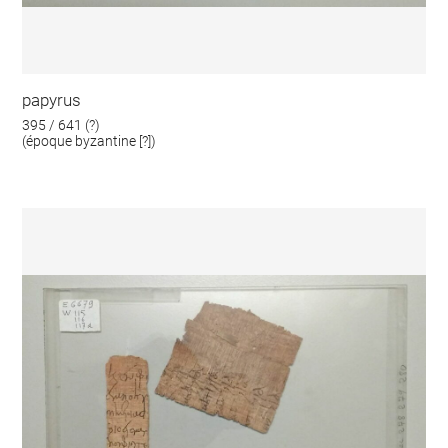
papyrus
395 / 641 (?)
(époque byzantine [?])