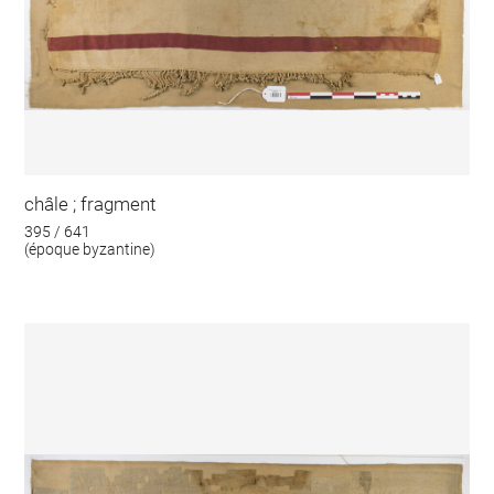
châle ; fragment
395 / 641
(époque byzantine)