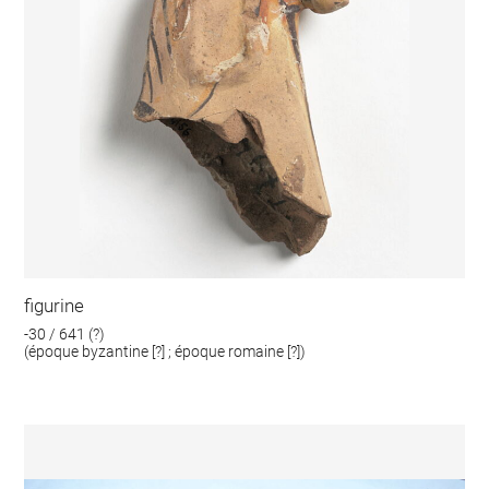
figurine
-30 / 641 (?)
(époque byzantine [?] ; époque romaine [?])