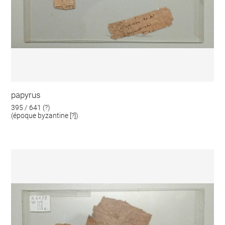
papyrus
395 / 641 (?)
(époque byzantine [?])