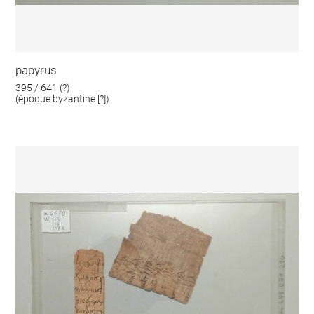
papyrus
395 / 641 (?)
(époque byzantine [?])