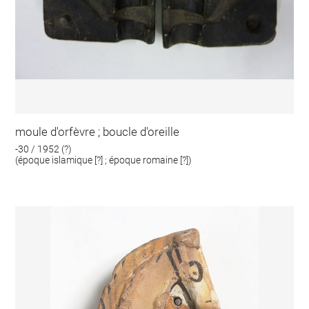
moule d'orfèvre ; boucle d'oreille
-30 / 1952 (?)
(époque islamique [?] ; époque romaine [?])