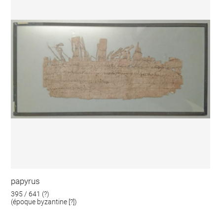
papyrus
395 / 641 (?)
(époque byzantine [?])