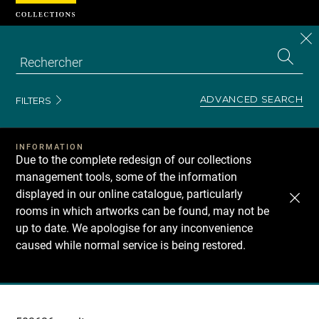
Cookies management panel
CL
Search
the
EN
S
collecti
Z
Se
ADVANCED SEARCH
FILTERS
INFORMATION
Due to the complete redesign of our collections
management tools, some of the information
displayed in our online catalogue, particularly
rooms in which artworks can be found, may not be
up to date. We apologise for any inconvenience
caused while normal service is being restored.
Recherche
dans
les