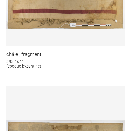
châle ; fragment
395 / 641
(époque byzantine)