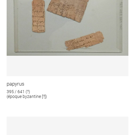
papyrus
395 / 641 (?)
(époque byzantine [?])