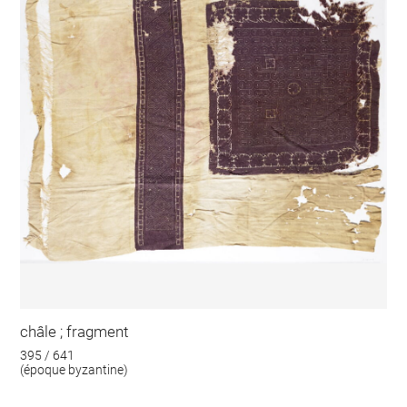
châle ; fragment
395 / 641
(époque byzantine)