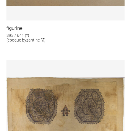
figurine
395 / 641 (?)
(époque byzantine [?])