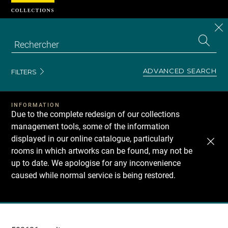
Cookies management panel
CL
Search
the
EN
S
collecti
Z
Se
ADVANCED SEARCH
FILTERS
INFORMATION
Due to the complete redesign of our collections
management tools, some of the information
displayed in our online catalogue, particularly
rooms in which artworks can be found, may not be
up to date. We apologise for any inconvenience
caused while normal service is being restored.
Recherche
dans
les