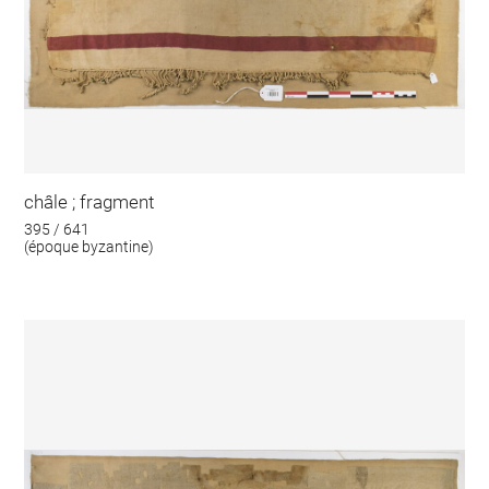
châle ; fragment
395 / 641
(époque byzantine)