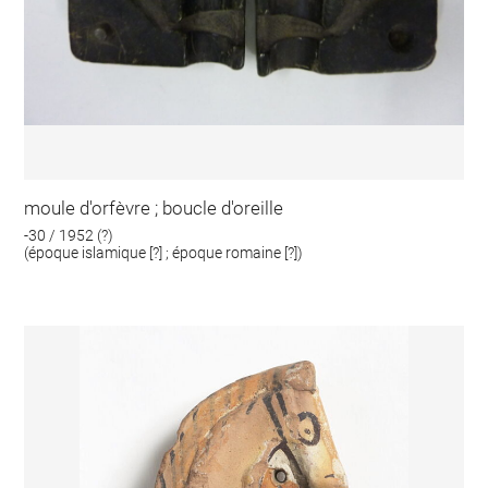
moule d'orfèvre ; boucle d'oreille
-30 / 1952 (?)
(époque islamique [?] ; époque romaine [?])