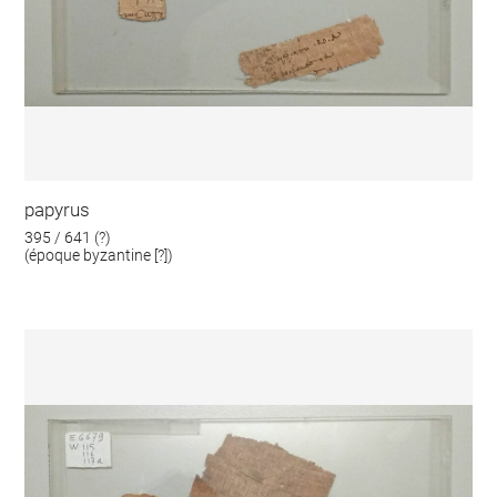
papyrus
395 / 641 (?)
(époque byzantine [?])