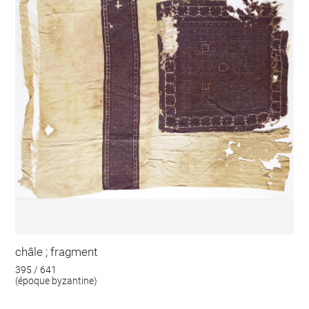
châle ; fragment
395 / 641
(époque byzantine)