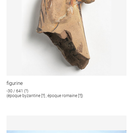
figurine
-30 / 641 (?)
(époque byzantine [?] ; époque romaine [?])