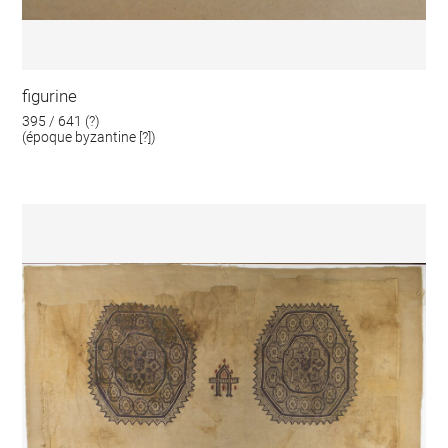
figurine
395 / 641 (?)
(époque byzantine [?])