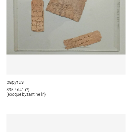
papyrus
395 / 641 (?)
(époque byzantine [?])