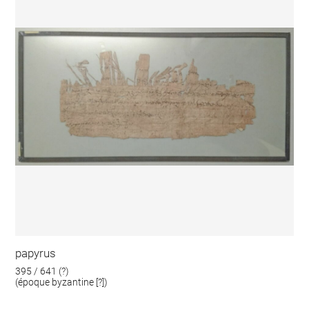
papyrus
395 / 641 (?)
(époque byzantine [?])