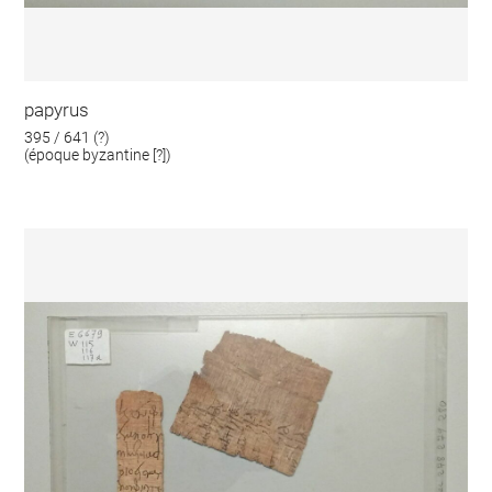
papyrus
395 / 641 (?)
(époque byzantine [?])