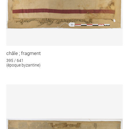
châle ; fragment
395 / 641
(époque byzantine)