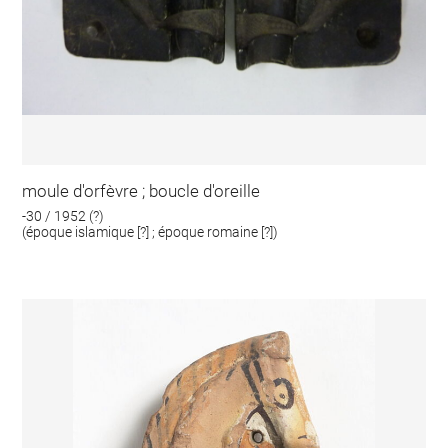
moule d'orfèvre ; boucle d'oreille
-30 / 1952 (?)
(époque islamique [?] ; époque romaine [?])