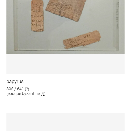
papyrus
395 / 641 (?)
(époque byzantine [?])