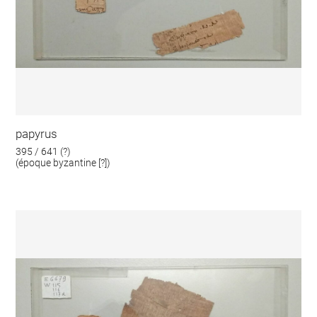
papyrus
395 / 641 (?)
(époque byzantine [?])