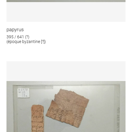
papyrus
395 / 641 (?)
(époque byzantine [?])