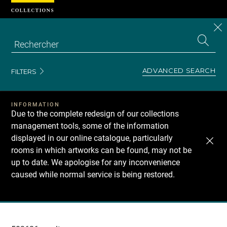
Cookies management panel
CL
Search
the
EN
S
collecti
Z
Se
ADVANCED SEARCH
FILTERS
INFORMATION
Due to the complete redesign of our collections
management tools, some of the information
displayed in our online catalogue, particularly
rooms in which artworks can be found, may not be
up to date. We apologise for any inconvenience
caused while normal service is being restored.
Recherche
dans
les