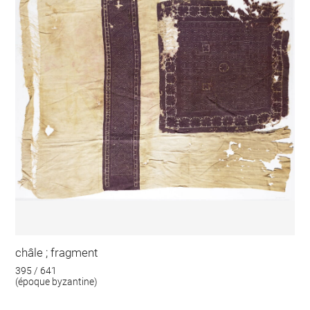
châle ; fragment
395 / 641
(époque byzantine)