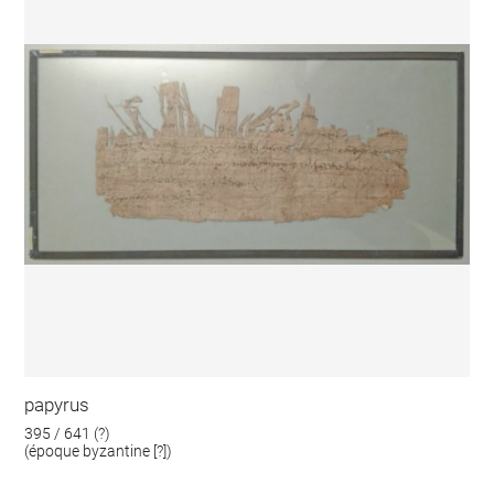
papyrus
395 / 641 (?)
(époque byzantine [?])