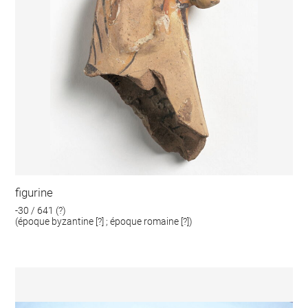
figurine
-30 / 641 (?)
(époque byzantine [?] ; époque romaine [?])