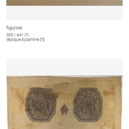
figurine
395 / 641 (?)
(époque byzantine [?])