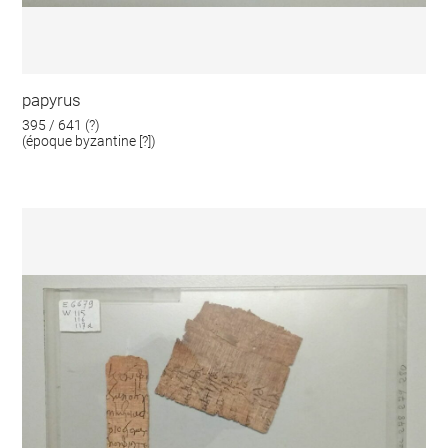
papyrus
395 / 641 (?)
(époque byzantine [?])