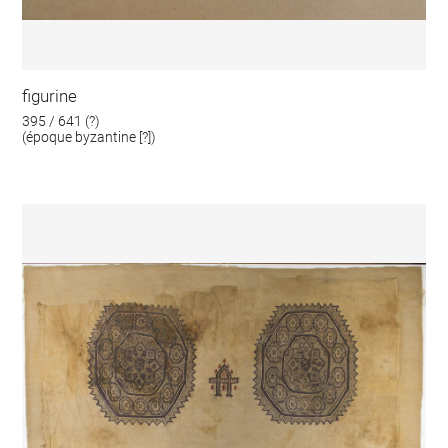
figurine
395 / 641 (?)
(époque byzantine [?])