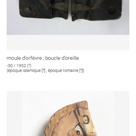
moule d'orfèvre ; boucle d'oreille
-30 / 1952 (?)
(époque islamique [?] ; époque romaine [?])