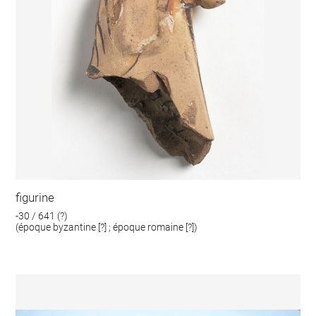
figurine
-30 / 641 (?)
(époque byzantine [?] ; époque romaine [?])