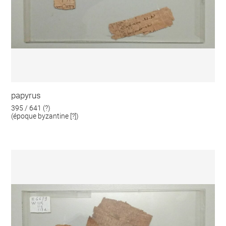
papyrus
395 / 641 (?)
(époque byzantine [?])