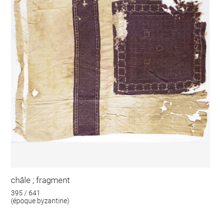
châle ; fragment
395 / 641
(époque byzantine)