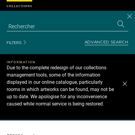
Cookies management panel
CL
Search
the
EN
S
collecti
Z
Se
ADVANCED SEARCH
FILTERS
INFORMATION
Due to the complete redesign of our collections
management tools, some of the information
displayed in our online catalogue, particularly
rooms in which artworks can be found, may not be
up to date. We apologise for any inconvenience
caused while normal service is being restored.
Recherche
dans
les