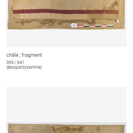
châle ; fragment
395 / 641
(époque byzantine)