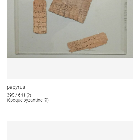
papyrus
395 / 641 (?)
(époque byzantine [?])