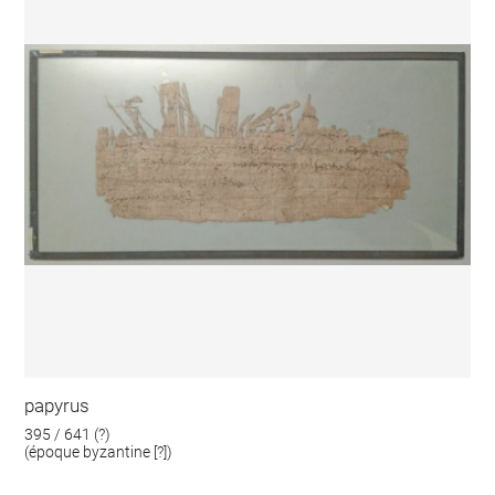
papyrus
395 / 641 (?)
(époque byzantine [?])