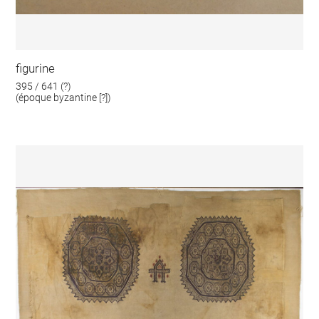
figurine
395 / 641 (?)
(époque byzantine [?])