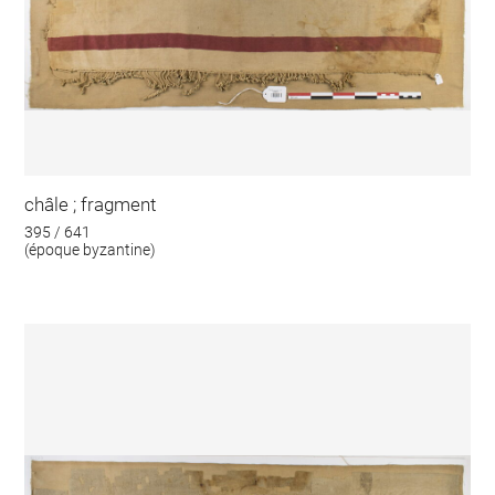
châle ; fragment
395 / 641
(époque byzantine)