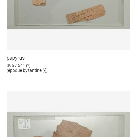
papyrus
395 / 641 (?)
(époque byzantine [?])