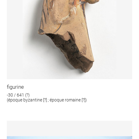
figurine
-30 / 641 (?)
(époque byzantine [?] ; époque romaine [?])