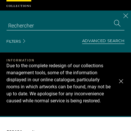
Cookies management panel
CL
Search
the
EN
S
collecti
Z
Se
ADVANCED SEARCH
FILTERS
INFORMATION
Due to the complete redesign of our collections
management tools, some of the information
displayed in our online catalogue, particularly
rooms in which artworks can be found, may not be
up to date. We apologise for any inconvenience
caused while normal service is being restored.
Recherche
dans
les