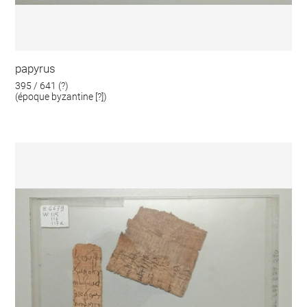
papyrus
395 / 641 (?)
(époque byzantine [?])