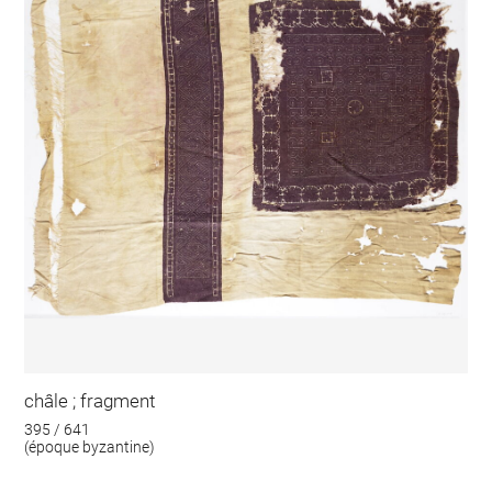
châle ; fragment
395 / 641
(époque byzantine)