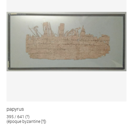
papyrus
395 / 641 (?)
(époque byzantine [?])