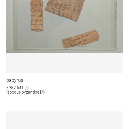
papyrus
395 / 641 (?)
(époque byzantine [?])