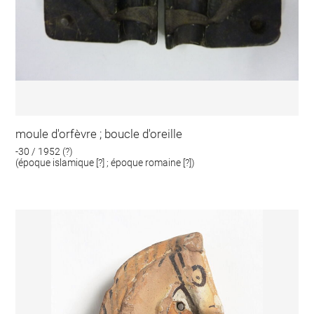
moule d'orfèvre ; boucle d'oreille
-30 / 1952 (?)
(époque islamique [?] ; époque romaine [?])