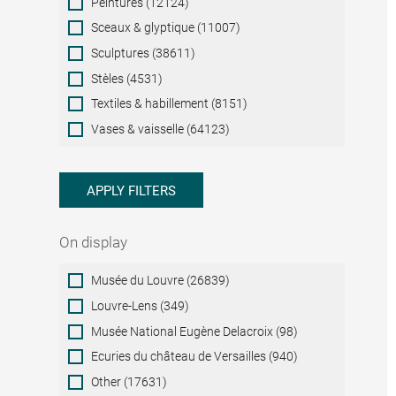
Peintures (12124)
Sceaux & glyptique (11007)
Sculptures (38611)
Stèles (4531)
Textiles & habillement (8151)
Vases & vaisselle (64123)
APPLY FILTERS
On display
On
Musée du Louvre (26839)
display
Louvre-Lens (349)
Musée National Eugène Delacroix (98)
Ecuries du château de Versailles (940)
Other (17631)