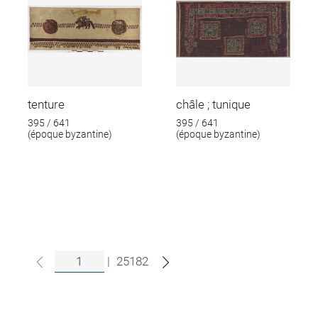
tenture
châle ; tunique
395 / 641
395 / 641
(époque byzantine)
(époque byzantine)
|
25182