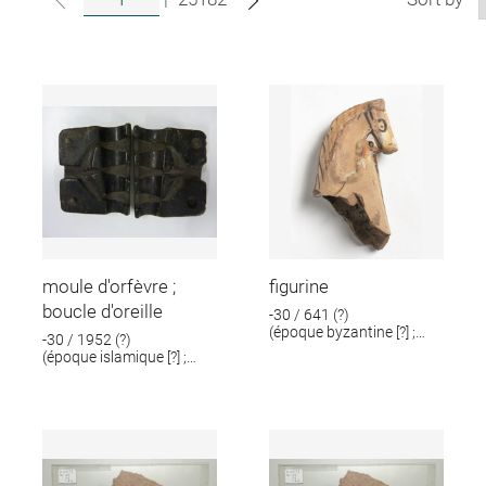
moule d'orfèvre ;
figurine
boucle d'oreille
-30 / 641 (?)
(époque byzantine [?] ;
-30 / 1952 (?)
époque romaine [?])
(époque islamique [?] ;
époque romaine [?])