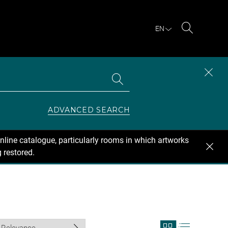
EN
Search
Search
CLOS
the
collections
SEAR
ZONE
ADVANCED SEARCH
nline catalogue, particularly rooms in which artworks
 restored.
View
View