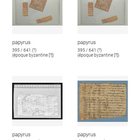
papyrus
papyrus
395 / 641 (?)
395 / 641 (?)
(époque byzantine [?])
(époque byzantine [?])
papyrus
papyrus