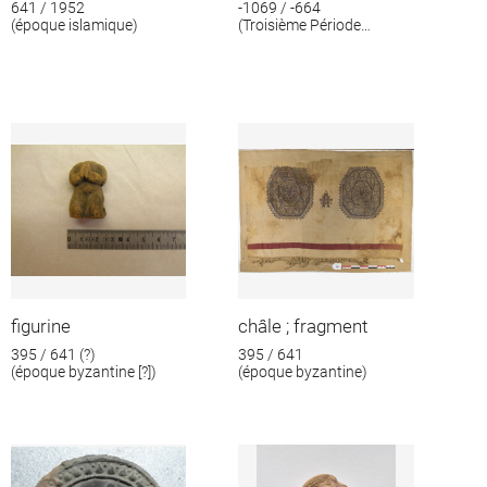
641 / 1952
-1069 / -664
(époque islamique)
(Troisième Période
intermédiaire)
figurine
châle ; fragment
395 / 641 (?)
395 / 641
(époque byzantine [?])
(époque byzantine)