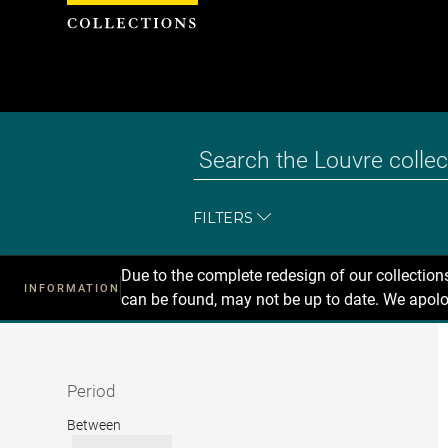
Cookies management panel
FILTERS
Due to the complete redesign of our collectio
INFORMATION
can be found, may not be up to date. We apolo
Recherche
dans
les
collections
Period
Period
Between