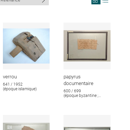
search
search
results
results
in
as
grid
list
format
verrou
papyrus
documentaire
641 / 1952
(époque islamique)
600 / 699
(époque byzantine ;
époque islamique)