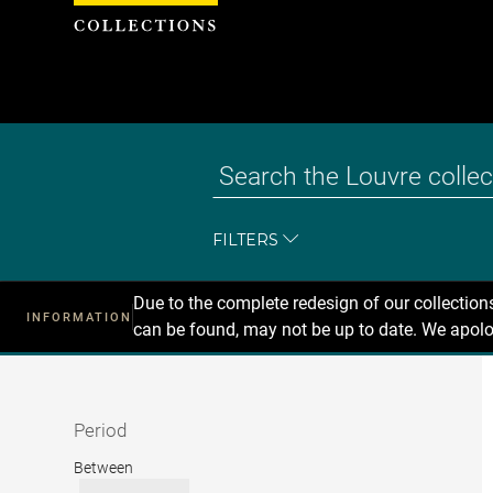
Cookies management panel
FILTERS
Due to the complete redesign of our collectio
INFORMATION
can be found, may not be up to date. We apolo
Recherche
dans
les
collections
Period
Period
Between