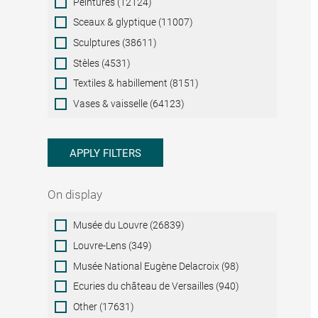
Peintures (12124)
Sceaux & glyptique (11007)
Sculptures (38611)
Stèles (4531)
Textiles & habillement (8151)
Vases & vaisselle (64123)
APPLY FILTERS
On display
On
Musée du Louvre (26839)
display
Louvre-Lens (349)
Musée National Eugène Delacroix (98)
Ecuries du château de Versailles (940)
Other (17631)