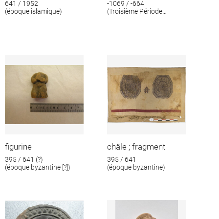
641 / 1952
-1069 / -664
(époque islamique)
(Troisième Période
intermédiaire)
figurine
châle ; fragment
395 / 641 (?)
395 / 641
(époque byzantine [?])
(époque byzantine)