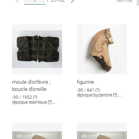
moule d'orfèvre ;
figurine
boucle d'oreille
-30 / 641 (?)
(époque byzantine [?] ;
-30 / 1952 (?)
époque romaine [?])
(époque islamique [?] ;
époque romaine [?])