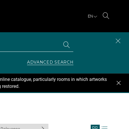
EN
Search
Search
CLOS
the
collections
SEAR
ZONE
ADVANCED SEARCH
nline catalogue, particularly rooms in which artworks
 restored.
View
View