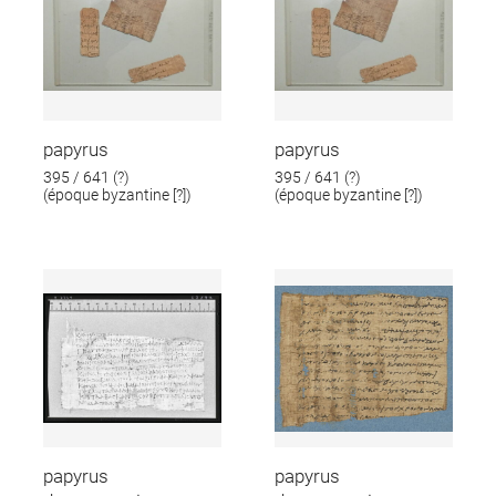
papyrus
papyrus
395 / 641 (?)
395 / 641 (?)
(époque byzantine [?])
(époque byzantine [?])
papyrus
papyrus