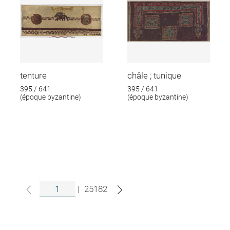
tenture
châle ; tunique
395 / 641
395 / 641
(époque byzantine)
(époque byzantine)
|
25182