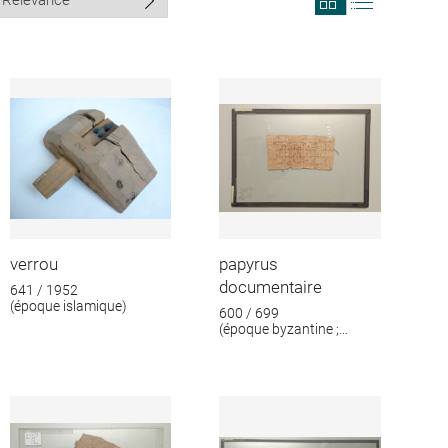
search
search
results
results
in
as
grid
list
format
verrou
papyrus
documentaire
641 / 1952
(époque islamique)
600 / 699
(époque byzantine ;
époque islamique)